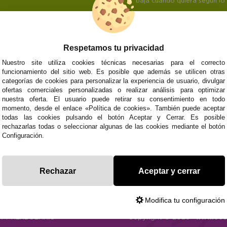
baja cuando quiera según lo
Respetamos tu privacidad
NOSOTROS
ATENCIÓN AL CL
Nuestro site utiliza cookies técnicas necesarias para el correcto
funcionamiento del sitio web. Es posible que además se utilicen otras
Quiénes somos
Envíos y devoluci
categorías de cookies para personalizar la experiencia de usuario, divulgar
Info
Formas de pago
0
Cangas
ofertas comerciales personalizadas o realizar análisis para optimizar
Preguntas Frecue
nuestra oferta. El usuario puede retirar su consentimiento en todo
Contacto
momento, desde el enlace «Política de cookies». También puede aceptar
todas las cookies pulsando el botón Aceptar y Cerrar. Es posible
rechazarlas todas o seleccionar algunas de las cookies mediante el botón
Configuración.
Subvenció
Financiado pola
Plan de Recuperación
moderni
Unión Europea
Fondo Tecnoló
Transformación
recuperación, 
NextGenerationEU
y Resiliencia
finaciad
Rechazar
Aceptar y cerrar
NextGen
Modifica tu configuración
CA
Y HERBOLARIO
Copyright © 2026 ·
www.eco