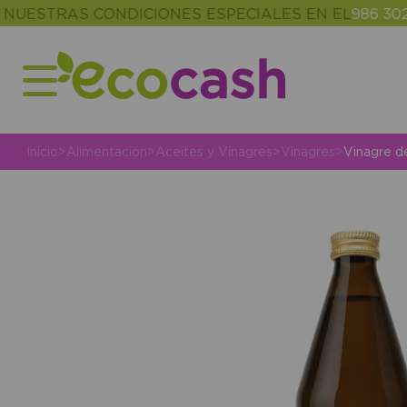
TRAS CONDICIONES ESPECIALES EN EL
986 302 343
Inicio
>
Alimentación
>
Aceites y Vinagres
>
Vinagres
>
Vinagre de