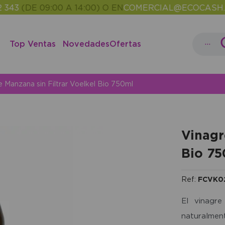
(DE 09:00 A 14:00) O EN
COMERCIAL@ECOCASH.ES
E
•
...
Top Ventas
Novedades
Ofertas
 Manzana sin Filtrar Voelkel Bio 750ml
Vinagr
Bio 75
Ref:
FCVK0
El vinagre
naturalmen