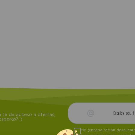
 te da acceso a ofertas,
speras? ;)
Me gustaría recibir descuen