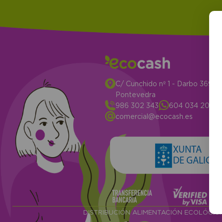
C/ Cunchido nº 1 - Darbo 3694
Pontevedra
986 302 343
604 034 204
comercial@ecocash.es
XUNTA
DE GALICIA
DISTRIBUCIÓN ALIMENTACIÓN ECOLÓGI