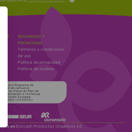
 recogido en la
Política de Publicidad
.
IENTE
SEGURIDAD Y
ones
PRIVACIDAD
Términos y condiciones
ntes
de uso
Política de privacidad
Política de cookies
ns para o Programa de
zación do comercio:
xico, no marco do Plan de
transformación e resilencia
o pola Unión Europea-
erationEU (CO300G)
cash.es
·
Ecocash Productos Orgánicos S.C