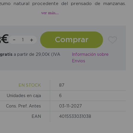
 zumo natural procedente del prensado de manzanas.
e fermenta hasta convertirse en vino y después se
ver más...
en un vinagre fino y picante, sin filtrar ni pasteurizar,
o sus posos naturales. Es ideal para aliñar ensaladas,
3€
Comprar
marinados y otras preparaciones culinarias, aportando
oma y un toque afrutado. Tradicionalmente se valora
gratis
a partir de 29,00€ (IVA
Información sobre
mento funcional en la alimentación diaria y también
Envios
e cuidado natural del cuerpo.
EN STOCK
87
Unidades en caja
6
Cons. Pref. Antes
03-11-2027
EAN
4015533031038