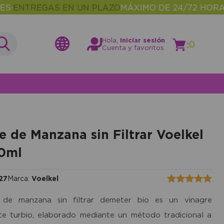
NTREGAS EN UN PLAZO
MÁXIMO DE 24/72 HORAS
MÁ
•
Hola,
Iniciar sesión
:
0
Cuenta y favoritos
e de Manzana sin Filtrar Voelkel
0ml
27
Marca:
Voelkel
 de manzana sin filtrar demeter bio es un vinagre
te turbio, elaborado mediante un método tradicional a