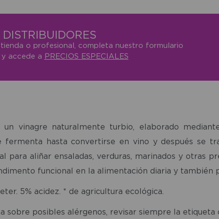
DISTRIBUIDORES
 tienda o profesional, completa nuestro formulario
o y accede a
PRECIOS ESPECIALES
 un vinagre naturalmente turbio, elaborado mediant
ermenta hasta convertirse en vino y después se trans
al para aliñar ensaladas, verduras, marinados y otras p
dimento funcional en la alimentación diaria y también p
ter. 5% acidez. * de agricultura ecológica.
a sobre posibles alérgenos, revisar siempre la etiqueta