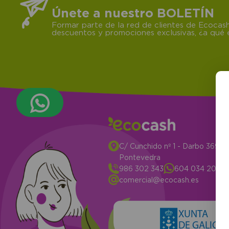
Únete a nuestro BOLETÍN
Formar parte de la red de clientes de Ecocash
descuentos y promociones exclusivas, ¿a qué e
C/ Cunchido nº 1 - Darbo 3694
Pontevedra
986 302 343
604 034 204
comercial@ecocash.es
XUNTA
DE GALICIA