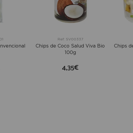
01
Ref: SV00337
nvencional
Chips de Coco Salud Viva Bio
Chips d
100g
€
4,35€
mprar
comprar