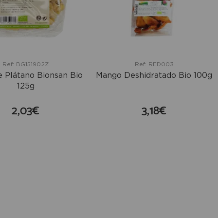
Ref: BG151902Z
Ref: RED003
e Plátano Bionsan Bio
Mango Deshidratado Bio 100g
125g
2,03€
3,18€
comprar
comprar