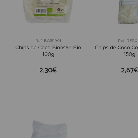
Ref: BG151901
Ref: RED0
Chips de Coco Bionsan Bio
Chips de Coco Co
100g
150g
2,30€
2,67
comprar
co