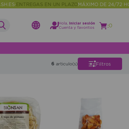
ES
ENTREGAS EN UN PLAZO
MÁXIMO DE 24/72 HOR
•
Hola,
Iniciar sesión
:
0
Cuenta y favoritos
6
Filtros
articulo(s)