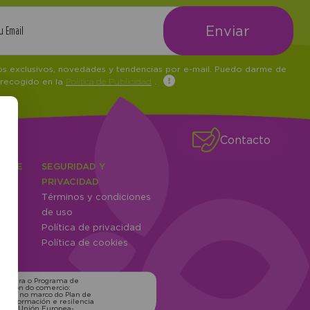
tos exclusivos, novedades y tendencias por e-mail. Puedo darme de
 recogido en la
Política de Publicidad
.
Contacto
IENTE
SEGURIDAD Y
ones
PRIVACIDAD
Términos y condiciones
ntes
de uso
Política de privacidad
Política de cookies
ns para o Programa de
zación do comercio:
xico, no marco do Plan de
transformación e resilencia
o pola Unión Europea-