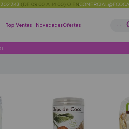
 343
(DE 09:00 A 14:00) O EN
COMERCIAL@ECOCASH.
...
Top Ventas
Novedades
Ofertas
as