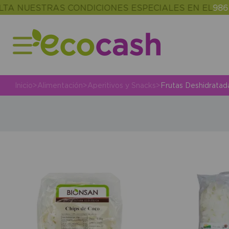
NUESTRAS CONDICIONES ESPECIALES EN EL
986 302
Inicio
>
Alimentación
>
Aperitivos y Snacks
>
Frutas Deshidratad