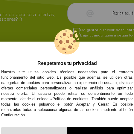
 te da acceso a ofertas,
speras? ;)
Me gustaría recibir descuen
baja cuando quiera según lo
Respetamos tu privacidad
NOSOTROS
ATENCIÓN AL CL
Nuestro site utiliza cookies técnicas necesarias para el correcto
funcionamiento del sitio web. Es posible que además se utilicen otras
Quiénes somos
Envíos y devoluci
categorías de cookies para personalizar la experiencia de usuario, divulgar
Info
Formas de pago
0
Cangas
ofertas comerciales personalizadas o realizar análisis para optimizar
Preguntas Frecue
nuestra oferta. El usuario puede retirar su consentimiento en todo
Contacto
momento, desde el enlace «Política de cookies». También puede aceptar
todas las cookies pulsando el botón Aceptar y Cerrar. Es posible
rechazarlas todas o seleccionar algunas de las cookies mediante el botón
Configuración.
Subvenció
Financiado pola
Plan de Recuperación
moderni
Unión Europea
Fondo Tecnoló
Transformación
recuperación, 
NextGenerationEU
y Resiliencia
finaciad