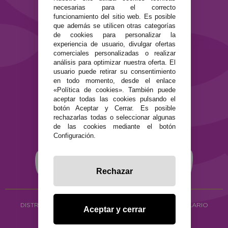
necesarias para el correcto
Contacto
funcionamiento del sitio web. Es posible
que además se utilicen otras categorías
SEGURIDAD Y PRIVACIDAD
de cookies para personalizar la
Términos y condiciones de uso
experiencia de usuario, divulgar ofertas
comerciales personalizadas o realizar
Política de privacidad
análisis para optimizar nuestra oferta. El
Política de cookies
usuario puede retirar su consentimiento
en todo momento, desde el enlace
«Política de cookies». También puede
aceptar todas las cookies pulsando el
botón Aceptar y Cerrar. Es posible
rechazarlas todas o seleccionar algunas
de las cookies mediante el botón
Configuración.
Rechazar
DISTRIBUCIÓN ALIMENTACIÓN ECOLÓGICA
Y HERBOLARIO
Aceptar y cerrar
Copyright © 2026 ·
www.ecocash.es
·
Ecocash Productos Orgánicos S.C