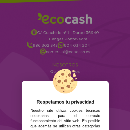
C/ Cunchido nº 1 - Darbo 36940
Cangas Pontevedra
986 302 343
604 034 204
comercial@ecocash.es
NOSOTROS
Quiénes somos
Info
ATENCIÓN AL CLIENTE
Envíos y devoluciones
Respetamos tu privacidad
Formas de pago
Preguntas Frecuentes
Nuestro site utiliza cookies técnicas
necesarias para el correcto
Contacto
funcionamiento del sitio web. Es posible
que además se utilicen otras categorías
SEGURIDAD Y PRIVACIDAD