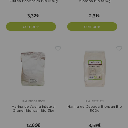
Gluten EcoBasics Bio 500g
Bionsan Bio 500g
3,32€
2,31€
comprar
comprar
Ref: FBGG221500
Ref: BG221221
Harina de Avena Integral
Harina de Cebada Bionsan Bio
Granel Bionsan Bio 3kg
500g
12,86€
3,53€