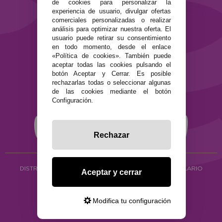
de cookies para personalizar la
Términos y condiciones de uso
experiencia de usuario, divulgar ofertas
comerciales personalizadas o realizar
Política de privacidad
análisis para optimizar nuestra oferta. El
Política de cookies
usuario puede retirar su consentimiento
en todo momento, desde el enlace
«Política de cookies». También puede
aceptar todas las cookies pulsando el
botón Aceptar y Cerrar. Es posible
rechazarlas todas o seleccionar algunas
de las cookies mediante el botón
Configuración.
Rechazar
DISTRIBUCIÓN ALIMENTACIÓN ECOLÓGICA
Y HERBOLARIO
Aceptar y cerrar
Copyright © 2026 ·
www.ecocash.es
·
Ecocash Productos Orgánicos S.C
Modifica tu configuración