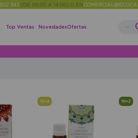
43
(DE 09:00 A 14:00) O EN
COMERCIAL@ECOCASH.ES
...
Top Ventas
Novedades
Ofertas
10+2
10+2