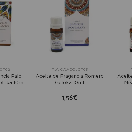
LOF02
Ref: GAWGOLOF05
ncia Palo
Aceite de Fragancia Romero
Aceit
oloka 10ml
Goloka 10ml
Mís
1,56€
mprar
comprar