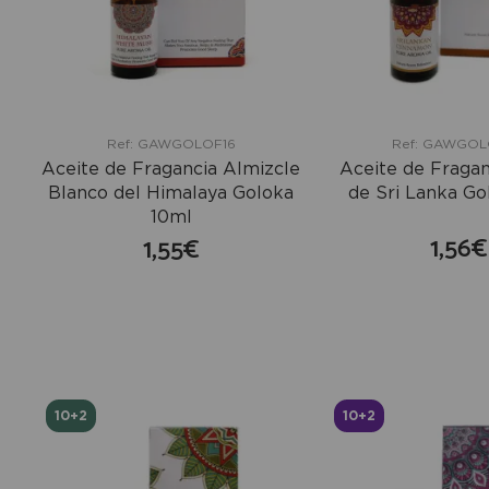
Ref: GAWGOLOF16
Ref: GAWGO
Aceite de Fragancia Almizcle
Aceite de Fragan
Blanco del Himalaya Goloka
de Sri Lanka Go
10ml
1,56€
1,55€
co
comprar
10+2
10+2