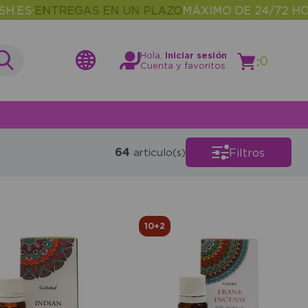
ENTREGAS EN UN PLAZO
MÁXIMO DE 24/72 HORAS
•
•
Hola,
Iniciar sesión
:
0
Cuenta y favoritos
64
Filtros
articulo(s)
10+2