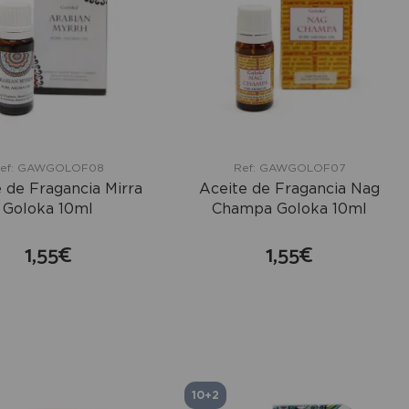
ef: GAWGOLOF08
Ref: GAWGOLOF07
 de Fragancia Mirra
Aceite de Fragancia Nag
Goloka 10ml
Champa Goloka 10ml
1,55€
1,55€
comprar
comprar
10+2