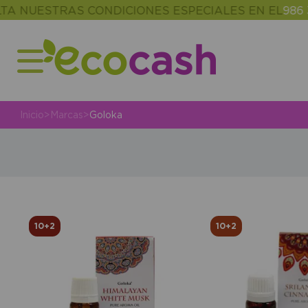
UESTRAS CONDICIONES ESPECIALES EN EL
986 302 3
Inicio
>
Marcas
>
Goloka
10+2
10+2