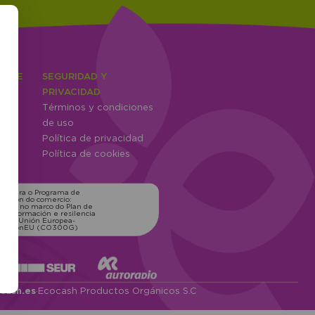
IENTE
SEGURIDAD Y
ones
PRIVACIDAD
Términos y condiciones
ntes
de uso
Política de privacidad
Política de cookies
ns para o Programa de
zación do comercio:
xico, no marco do Plan de
transformación e resilencia
o pola Unión Europea-
erationEU (CO300G)
cash.es
·
Ecocash Productos Orgánicos S.C