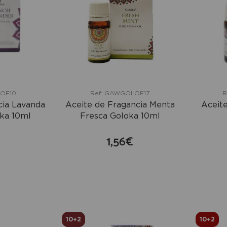
LOF10
Ref: GAWGOLOF17
R
cia Lavanda
Aceite de Fragancia Menta
Aceite
ka 10ml
Fresca Goloka 10ml
1,56€
mprar
comprar
10+2
10+2