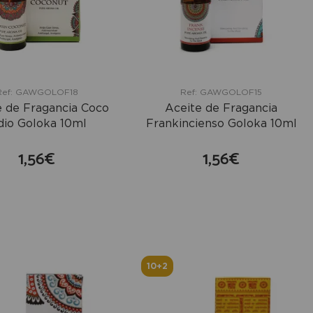
Ref: GAWGOLOF18
Ref: GAWGOLOF15
e de Fragancia Coco
Aceite de Fragancia
dio Goloka 10ml
Frankincienso Goloka 10ml
1,56€
1,56€
comprar
comprar
10+2