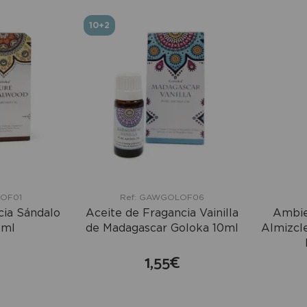
10+2
LOF01
Ref: GAWGOLOF06
cia Sándalo
Aceite de Fragancia Vainilla
Ambie
0ml
de Madagascar Goloka 10ml
Almizcl
1,55€
mprar
comprar