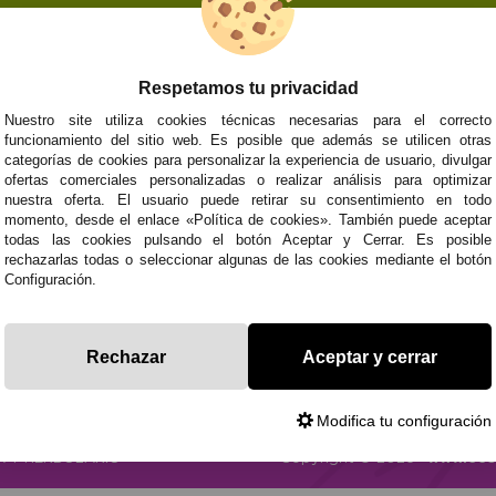
Respetamos tu privacidad
NOSOTROS
ATENCIÓN AL CL
Nuestro site utiliza cookies técnicas necesarias para el correcto
funcionamiento del sitio web. Es posible que además se utilicen otras
Quiénes somos
Envíos y devoluci
categorías de cookies para personalizar la experiencia de usuario, divulgar
Info
Formas de pago
0
Cangas
ofertas comerciales personalizadas o realizar análisis para optimizar
Preguntas Frecue
nuestra oferta. El usuario puede retirar su consentimiento en todo
Contacto
momento, desde el enlace «Política de cookies». También puede aceptar
todas las cookies pulsando el botón Aceptar y Cerrar. Es posible
rechazarlas todas o seleccionar algunas de las cookies mediante el botón
Configuración.
Subvenció
Financiado pola
Plan de Recuperación
moderni
Unión Europea
Fondo Tecnoló
Transformación
recuperación, 
NextGenerationEU
y Resiliencia
finaciad
Rechazar
Aceptar y cerrar
NextGen
Modifica tu configuración
CA
Y HERBOLARIO
Copyright © 2026 ·
www.eco