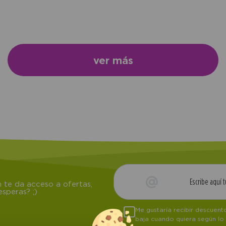
ver más
 te da acceso a ofertas,
speras? ;)
Me gustaría recibir descuen
baja cuando quiera según lo