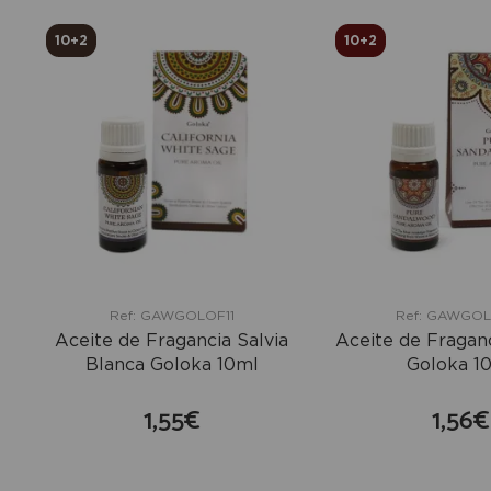
10+2
10+2
Ref: GAWGOLOF11
Ref: GAWGO
Aceite de Fragancia Salvia
Aceite de Fragan
Blanca Goloka 10ml
Goloka 1
1,55€
1,56€
comprar
co