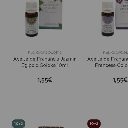
Ref: GAWGOLOF12
Ref: GAWGO
Aceite de Fragancia Jazmin
Aceite de Fragan
Egipcio Goloka 10ml
Francesa Golo
1,55€
1,55€
comprar
co
10+2
10+2