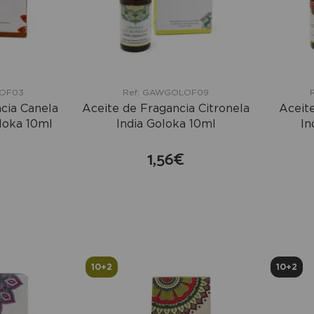
LOF03
Ref: GAWGOLOF09
cia Canela
Aceite de Fragancia Citronela
Aceit
loka 10ml
India Goloka 10ml
In
1,56€
mprar
comprar
10+2
10+2