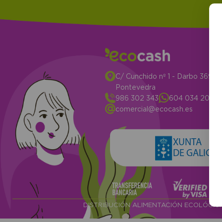
C/ Cunchido nº 1 - Darbo 3694
Pontevedra
986 302 343
604 034 204
comercial@ecocash.es
XUNTA
DE GALICIA
DISTRIBUCIÓN ALIMENTACIÓN ECOLÓGI