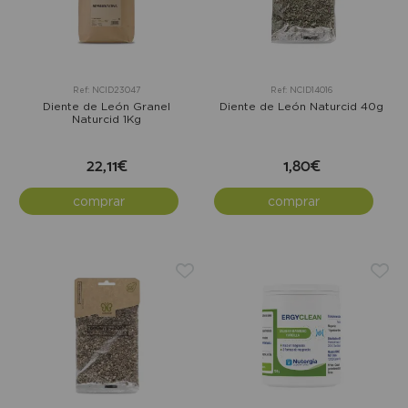
Ref: NCID23047
Ref: NCID14016
Diente de León Granel
Diente de León Naturcid 40g
Naturcid 1Kg
22,11€
1,80€
comprar
comprar