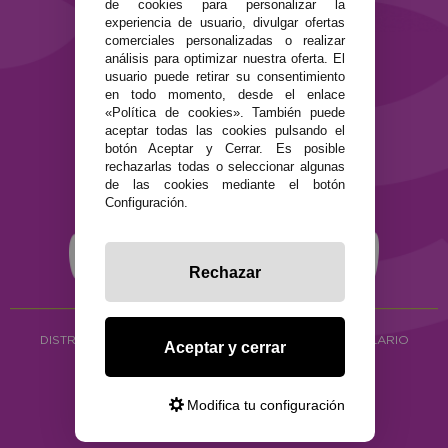
de cookies para personalizar la
Términos y condiciones de uso
experiencia de usuario, divulgar ofertas
comerciales personalizadas o realizar
Política de privacidad
análisis para optimizar nuestra oferta. El
Política de cookies
usuario puede retirar su consentimiento
en todo momento, desde el enlace
«Política de cookies». También puede
aceptar todas las cookies pulsando el
botón Aceptar y Cerrar. Es posible
rechazarlas todas o seleccionar algunas
de las cookies mediante el botón
Configuración.
Rechazar
DISTRIBUCIÓN ALIMENTACIÓN ECOLÓGICA
Y HERBOLARIO
Aceptar y cerrar
Copyright © 2026 ·
www.ecocash.es
·
Ecocash Productos Orgánicos S.C
Modifica tu configuración