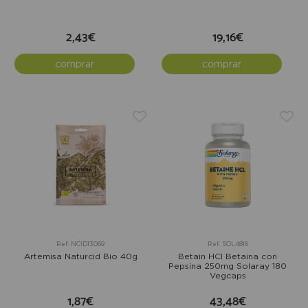
2,43€
19,16€
comprar
comprar
Ref: NCID13069
Ref: SOL4816
Artemisa Naturcid Bio 40g
Betain HCI Betaina con
Pepsina 250mg Solaray 180
Vegcaps
1,87€
43,48€