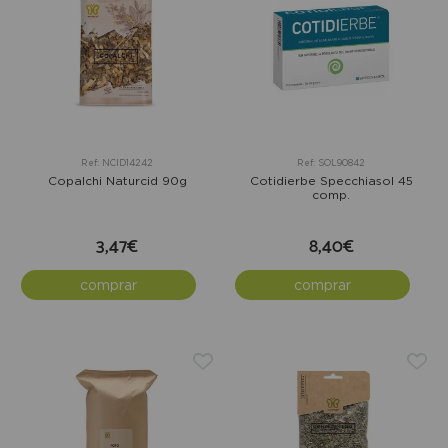
Ref: NCID14242
Ref: SOL90842
Copalchi Naturcid 90g
Cotidierbe Specchiasol 45
comp.
3,47€
8,40€
comprar
comprar