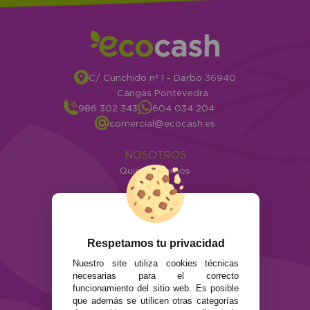
C/ Cunchido nº 1 - Darbo 36940
Cangas Pontevedra
986 302 343
604 034 204
comercial@ecocash.es
NOSOTROS
Quiénes somos
Info
ATENCIÓN AL CLIENTE
Envíos y devoluciones
Respetamos tu privacidad
Formas de pago
Preguntas Frecuentes
Nuestro site utiliza cookies técnicas
necesarias para el correcto
Contacto
funcionamiento del sitio web. Es posible
que además se utilicen otras categorías
SEGURIDAD Y PRIVACIDAD