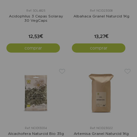
Ref: SOL4825
Ref: NCID23008
Acidophilus 3 Cepas Solaray
Albahaca Granel Naturcid 1Kg
30 VegCaps
12,53€
13,27€
comprar
comprar
Ref: NCID13034
Ref: NCID23022
Alcachofera Naturcid Bio 35g
Artemisa Granel Naturcid 1Kg