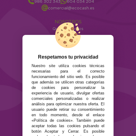
986 302 343
604 034 204
comercial@ecocash.es
NOSOTROS
Quiénes somos
Info
ATENCIÓN AL CLIENTE
Envíos y devoluciones
Respetamos tu privacidad
Formas de pago
Nuestro site utiliza cookies técnicas
Preguntas Frecuentes
necesarias para el correcto
Contacto
funcionamiento del sitio web. Es posible
que además se utilicen otras categorías
de cookies para personalizar la
SEGURIDAD Y PRIVACIDAD
experiencia de usuario, divulgar ofertas
Términos y condiciones de uso
comerciales personalizadas o realizar
Política de privacidad
análisis para optimizar nuestra oferta. El
usuario puede retirar su consentimiento
Política de cookies
en todo momento, desde el enlace
«Política de cookies». También puede
aceptar todas las cookies pulsando el
botón Aceptar y Cerrar. Es posible