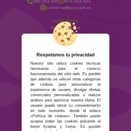
986 302 343
604 034 204
comercial@ecocash.es
NOSOTROS
Quiénes somos
Info
ATENCIÓN AL CLIENTE
Envíos y devoluciones
Respetamos tu privacidad
Formas de pago
Nuestro site utiliza cookies técnicas
Preguntas Frecuentes
necesarias para el correcto
Contacto
funcionamiento del sitio web. Es posible
que además se utilicen otras categorías
de cookies para personalizar la
SEGURIDAD Y PRIVACIDAD
experiencia de usuario, divulgar ofertas
Términos y condiciones de uso
comerciales personalizadas o realizar
Política de privacidad
análisis para optimizar nuestra oferta. El
usuario puede retirar su consentimiento
Política de cookies
en todo momento, desde el enlace
«Política de cookies». También puede
aceptar todas las cookies pulsando el
botón Aceptar y Cerrar. Es posible