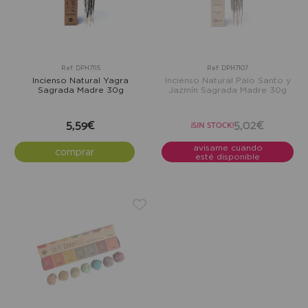
Ref: DPH7115
Ref: DPH7107
Incienso Natural Yagra
Incienso Natural Palo Santo y
Sagrada Madre 30g
Jazmín Sagrada Madre 30g
5,59€
5,02€
¡SIN STOCK!
avisame cuando
comprar
esté disponible