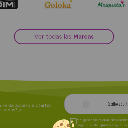
Marcas
Ver todas las
 te da acceso a ofertas,
speras? ;)
Me gustaría recibir descuen
baja cuando quiera según lo