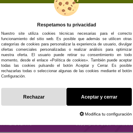
Respetamos tu privacidad
NOSOTROS
ATENCIÓN AL CL
Nuestro site utiliza cookies técnicas necesarias para el correcto
funcionamiento del sitio web. Es posible que además se utilicen otras
Quiénes somos
Envíos y devoluci
categorías de cookies para personalizar la experiencia de usuario, divulgar
Info
Formas de pago
0
Cangas
ofertas comerciales personalizadas o realizar análisis para optimizar
Preguntas Frecue
nuestra oferta. El usuario puede retirar su consentimiento en todo
Contacto
momento, desde el enlace «Política de cookies». También puede aceptar
todas las cookies pulsando el botón Aceptar y Cerrar. Es posible
rechazarlas todas o seleccionar algunas de las cookies mediante el botón
Configuración.
Subvenció
Financiado pola
Plan de Recuperación
moderni
Unión Europea
Fondo Tecnoló
Transformación
recuperación, 
NextGenerationEU
y Resiliencia
finaciad
Rechazar
Aceptar y cerrar
NextGen
Modifica tu configuración
CA
Y HERBOLARIO
Copyright © 2026 ·
www.eco