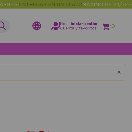
H.ES
ENTREGAS EN UN PLAZO
MÁXIMO DE 24/72 H
•
Hola,
Iniciar sesión
:
0
Cuenta y favoritos