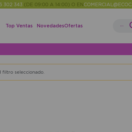
302 343
(DE 09:00 A 14:00) O EN
COMERCIAL@ECOCAS
...
Top Ventas
Novedades
Ofertas
filtro seleccionado.