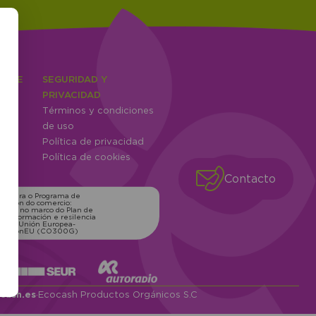
IENTE
SEGURIDAD Y
ones
PRIVACIDAD
Términos y condiciones
ntes
de uso
Política de privacidad
Política de cookies
Contacto
ns para o Programa de
zación do comercio:
xico, no marco do Plan de
transformación e resilencia
o pola Unión Europea-
erationEU (CO300G)
cash.es
·
Ecocash Productos Orgánicos S.C