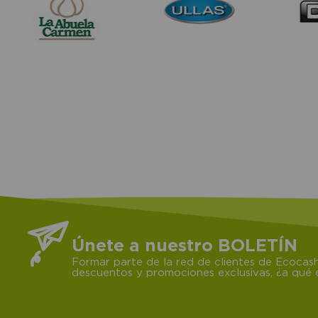
Únete a nuestro BOLETÍN
Formar parte de la red de clientes de Ecocash
descuentos y promociones exclusivas, ¿a qué e