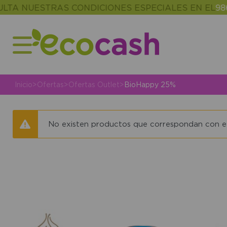
TA NUESTRAS CONDICIONES ESPECIALES EN EL
986 
Inicio
>
Ofertas
>
Ofertas Outlet
>
BioHappy 25%
No existen productos que correspondan con el 