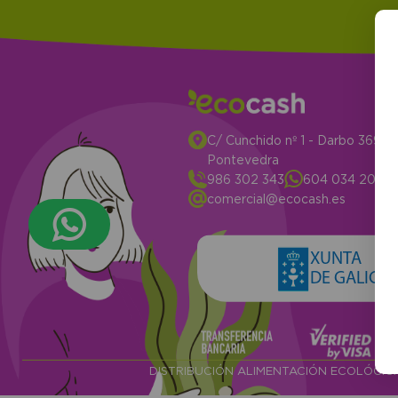
C/ Cunchido nº 1 - Darbo 3694
Pontevedra
986 302 343
604 034 204
comercial@ecocash.es
XUNTA
DE GALICIA
DISTRIBUCIÓN ALIMENTACIÓN ECOLÓGI