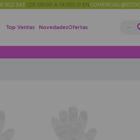
02 343
(DE 09:00 A 14:00) O EN
COMERCIAL@ECOCAS
...
Top Ventas
Novedades
Ofertas