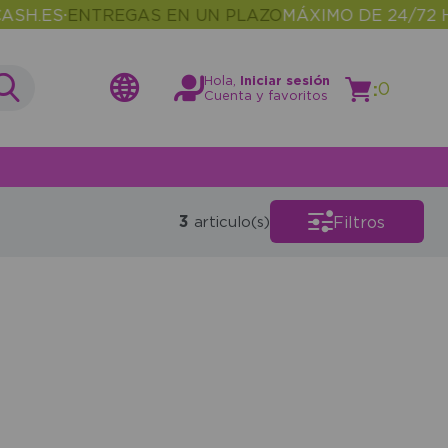
H.ES
ENTREGAS EN UN PLAZO
MÁXIMO DE 24/72 HO
•
Hola,
Iniciar sesión
:
0
Cuenta y favoritos
3
Filtros
articulo(s)