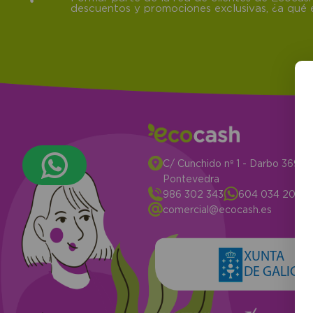
descuentos y promociones exclusivas, ¿a qué e
C/ Cunchido nº 1 - Darbo 3694
Pontevedra
986 302 343
604 034 204
comercial@ecocash.es
XUNTA
DE GALICIA