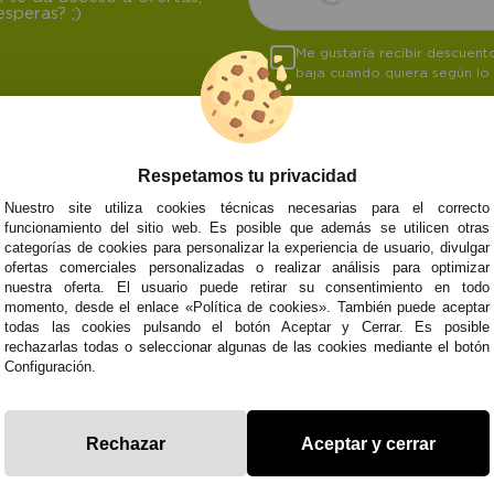
speras? ;)
Me gustaría recibir descuen
baja cuando quiera según lo
Respetamos tu privacidad
NOSOTROS
ATENCIÓN AL CL
Nuestro site utiliza cookies técnicas necesarias para el correcto
funcionamiento del sitio web. Es posible que además se utilicen otras
Quiénes somos
Envíos y devoluci
categorías de cookies para personalizar la experiencia de usuario, divulgar
Info
Formas de pago
0
Cangas
ofertas comerciales personalizadas o realizar análisis para optimizar
Preguntas Frecue
nuestra oferta. El usuario puede retirar su consentimiento en todo
Contacto
momento, desde el enlace «Política de cookies». También puede aceptar
todas las cookies pulsando el botón Aceptar y Cerrar. Es posible
rechazarlas todas o seleccionar algunas de las cookies mediante el botón
Configuración.
Subvenció
Financiado pola
Plan de Recuperación
moderni
Unión Europea
Fondo Tecnoló
Transformación
recuperación, 
NextGenerationEU
y Resiliencia
finaciad
Rechazar
Aceptar y cerrar
NextGen