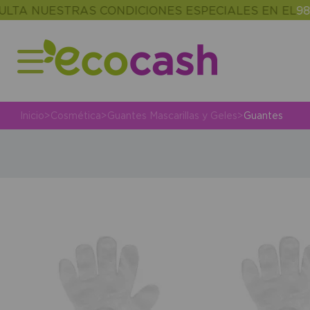
A NUESTRAS CONDICIONES ESPECIALES EN EL
986 3
Inicio
>
Cosmética
>
Guantes Mascarillas y Geles
>
Guantes