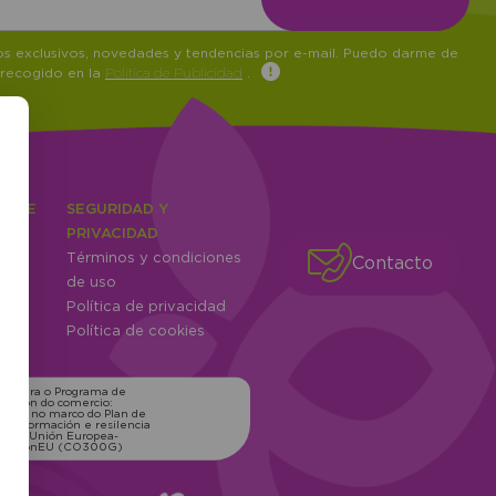
tos exclusivos, novedades y tendencias por e-mail. Puedo darme de
 recogido en la
Política de Publicidad
.
IENTE
SEGURIDAD Y
ones
PRIVACIDAD
Términos y condiciones
Contacto
ntes
de uso
Política de privacidad
Política de cookies
ns para o Programa de
zación do comercio:
xico, no marco do Plan de
transformación e resilencia
o pola Unión Europea-
erationEU (CO300G)