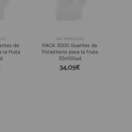
000
Ref: FBPK3000
antes de
PACK 3000 Guantes de
 la fruta
Polietileno para la fruta
d
30x100ud
€
34,05€
mprar
comprar