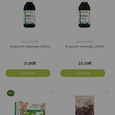
Ref: GNUT003
Ref: GNUT007
ErgyDren Nutergia 250ml
ErgyLixir Nutergia 250ml
21,95€
25,09€
comprar
comprar
3+1