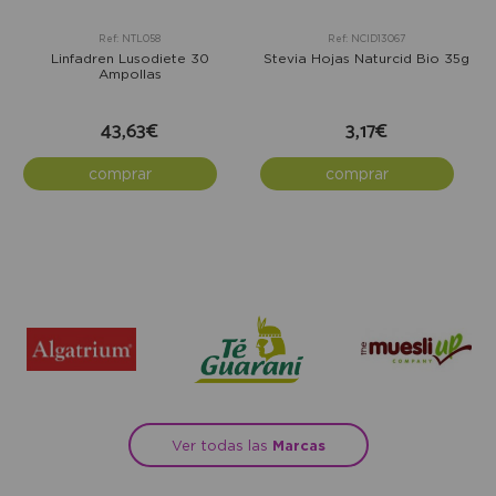
Ref: NTL058
Ref: NCID13067
Linfadren Lusodiete 30
Stevia Hojas Naturcid Bio 35g
Ampollas
43,63€
3,17€
comprar
comprar
Ver todas las
Marcas