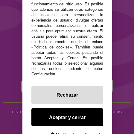
funcionamiento del sitio web. Es posible
que además se utilicen otras categorías
SEGURIDAD Y PRIVACIDAD
de cookies para personalizar la
Términos y condiciones de uso
experiencia de usuario, divulgar ofertas
Política de privacidad
comerciales personalizadas o realizar
Política de cookies
análisis para optimizar nuestra oferta. El
usuario puede retirar su consentimiento
en todo momento, desde el enlace
«Política de cookies». También puede
aceptar todas las cookies pulsando el
botón Aceptar y Cerrar. Es posible
rechazarlas todas o seleccionar algunas
de las cookies mediante el botón
Configuración.
Rechazar
DISTRIBUCIÓN ALIMENTACIÓN ECOLÓGICA
Y HERBOLARIO
Aceptar y cerrar
Copyright © 2026 ·
www.ecocash.es
·
Ecocash Productos Orgánicos S.C