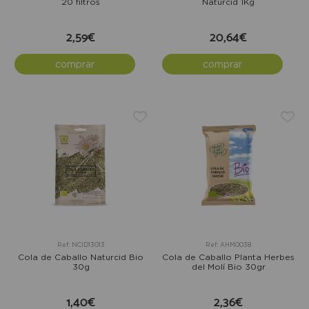
20 filtros
Naturcid 1Kg
2,59€
20,64€
comprar
comprar
Ref: NCID13013
Ref: AHM0038
Cola de Caballo Naturcid Bio
Cola de Caballo Planta Herbes
30g
del Molí Bio 30gr
1,40€
2,36€