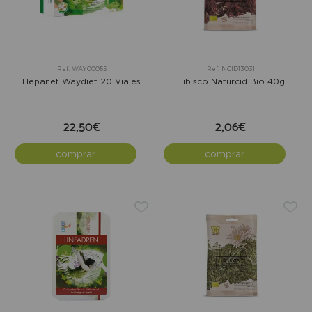
Ref: WAY00055
Ref: NCID13031
Hepanet Waydiet 20 Viales
Hibisco Naturcid Bio 40g
22,50€
2,06€
comprar
comprar