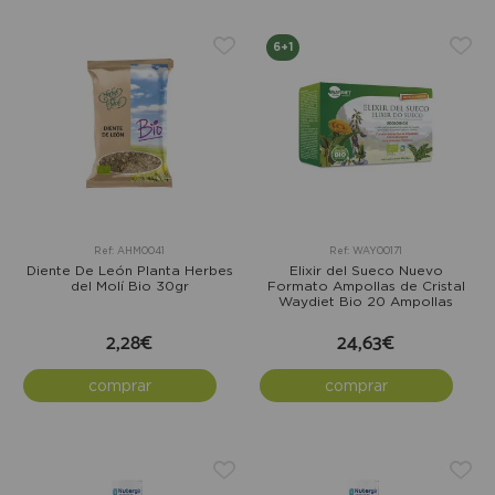
6+1
Ref: AHM0041
Ref: WAY00171
Diente De León Planta Herbes
Elixir del Sueco Nuevo
del Molí Bio 30gr
Formato Ampollas de Cristal
Waydiet Bio 20 Ampollas
2,28€
24,63€
comprar
comprar