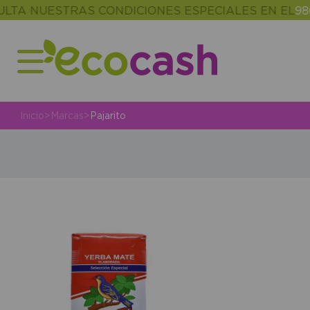
TA NUESTRAS CONDICIONES ESPECIALES EN EL
986 
Inicio
>
Marcas
>
Pajarito