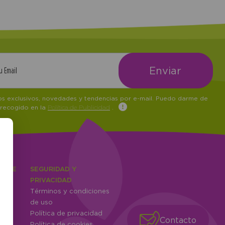
tos exclusivos, novedades y tendencias por e-mail. Puedo darme de
 recogido en la
Política de Publicidad
.
IENTE
SEGURIDAD Y
ones
PRIVACIDAD
Términos y condiciones
ntes
de uso
Política de privacidad
Contacto
Política de cookies