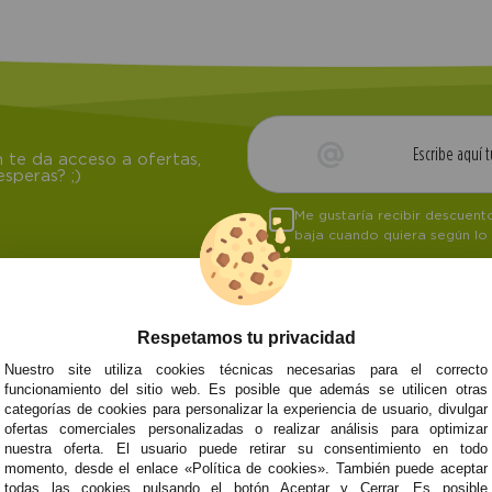
 te da acceso a ofertas,
speras? ;)
Me gustaría recibir descuen
baja cuando quiera según lo
Respetamos tu privacidad
NOSOTROS
ATENCIÓN AL CL
Nuestro site utiliza cookies técnicas necesarias para el correcto
funcionamiento del sitio web. Es posible que además se utilicen otras
Quiénes somos
Envíos y devoluci
categorías de cookies para personalizar la experiencia de usuario, divulgar
Info
Formas de pago
0
Cangas
ofertas comerciales personalizadas o realizar análisis para optimizar
Preguntas Frecue
nuestra oferta. El usuario puede retirar su consentimiento en todo
Contacto
momento, desde el enlace «Política de cookies». También puede aceptar
todas las cookies pulsando el botón Aceptar y Cerrar. Es posible