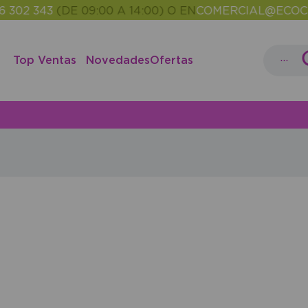
302 343
(DE 09:00 A 14:00) O EN
COMERCIAL@ECOCAS
...
Top Ventas
Novedades
Ofertas