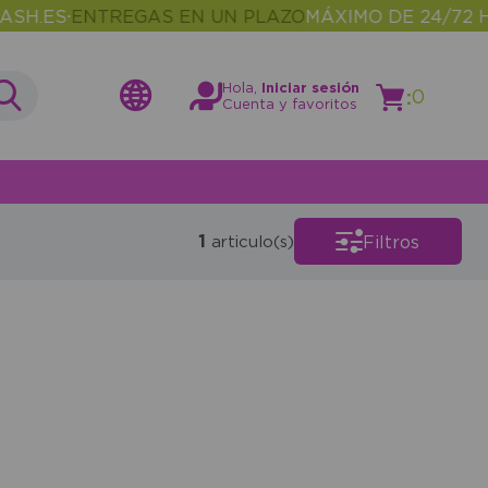
H.ES
ENTREGAS EN UN PLAZO
MÁXIMO DE 24/72 H
•
Hola,
Iniciar sesión
:
0
Cuenta y favoritos
1
Filtros
articulo(s)