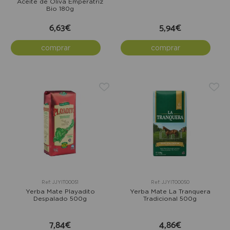
Aceite de Oliva Emperatriz
Bio 180g
6,63€
5,94€
comprar
comprar
Ref: JJYIT00051
Ref: JJYIT00050
Yerba Mate Playadito
Yerba Mate La Tranquera
Despalado 500g
Tradicional 500g
7,84€
4,86€