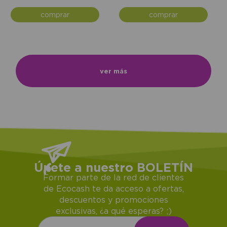
comprar
comprar
ver más
Únete a nuestro BOLETÍN
Formar parte de la red de clientes
de Ecocash te da acceso a ofertas,
descuentos y promociones
exclusivas, ¿a qué esperas? ;)