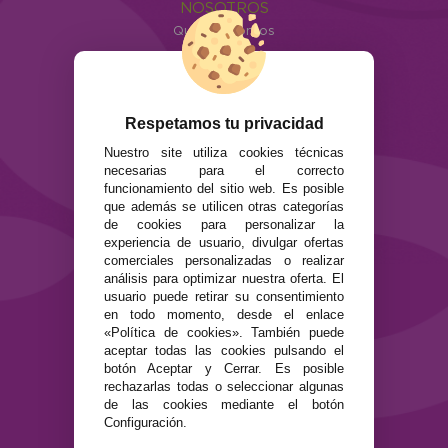
NOSOTROS
Quiénes somos
Info
ATENCIÓN AL CLIENTE
Envíos y devoluciones
Respetamos tu privacidad
Formas de pago
Nuestro site utiliza cookies técnicas
Preguntas Frecuentes
necesarias para el correcto
Contacto
funcionamiento del sitio web. Es posible
que además se utilicen otras categorías
de cookies para personalizar la
SEGURIDAD Y PRIVACIDAD
experiencia de usuario, divulgar ofertas
Términos y condiciones de uso
comerciales personalizadas o realizar
Política de privacidad
análisis para optimizar nuestra oferta. El
usuario puede retirar su consentimiento
Política de cookies
en todo momento, desde el enlace
«Política de cookies». También puede
aceptar todas las cookies pulsando el
botón Aceptar y Cerrar. Es posible
rechazarlas todas o seleccionar algunas
de las cookies mediante el botón
Configuración.