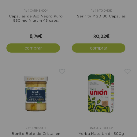
Ref: CARMEN004
Ref: NT010MGD
Cápsulas de Ajo Negro Puro
Serinity MGD 80 Cápsulas
850 mg Nigrum 45 caps.
8,79€
30,22€
comprar
comprar
Ref: EMP679011
Ref: JJYIT00052
Bonito Bote de Cristal en
Yerba Mate Unión 500g