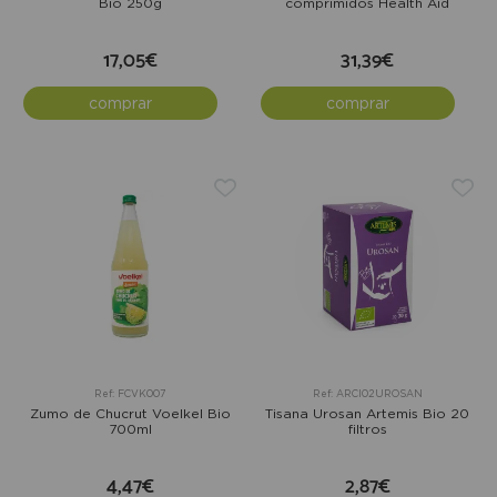
Bio 250g
comprimidos Health Aid
17,05€
31,39€
comprar
comprar
Ref: FCVK007
Ref: ARCI02UROSAN
Zumo de Chucrut Voelkel Bio
Tisana Urosan Artemis Bio 20
700ml
filtros
4,47€
2,87€