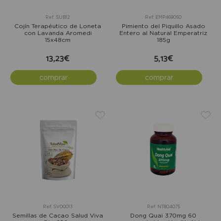
Ref: SUB12
Ref: EMP469050
Cojín Terapéutico de Loneta
Pimiento del Piquillo Asado
con Lavanda Aromedi
Entero al Natural Emperatriz
15x48cm
185g
13,23€
5,13€
comprar
comprar
Ref: SV00013
Ref: NT804075
Semillas de Cacao Salud Viva
Dong Quai 370mg 60