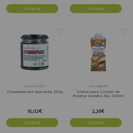
comprar
comprar
Ref: AYFA205A
Ref: ZIB605113
Chyawanprash Ayurveda 250g
Crema para Cocinar de
Boletus IsolaBio Bio 200ml
15,02€
2,26€
comprar
comprar