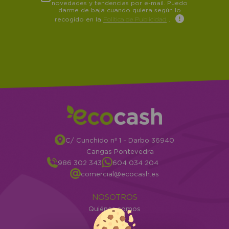
novedades y tendencias por e-mail. Puedo
darme de baja cuando quiera según lo
recogido en la
Política de Publicidad
.
C/ Cunchido nº 1 - Darbo 36940
Cangas Pontevedra
986 302 343
604 034 204
comercial@ecocash.es
NOSOTROS
Quiénes somos
Info