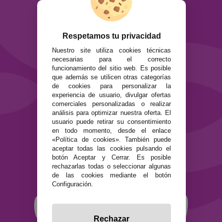
ATENCIÓN AL CLIENTE
Envíos y devoluciones
Respetamos tu privacidad
Formas de pago
Preguntas Frecuentes
Nuestro site utiliza cookies técnicas
Contacto
necesarias para el correcto
funcionamiento del sitio web. Es posible
que además se utilicen otras categorías
SEGURIDAD Y PRIVACIDAD
de cookies para personalizar la
Términos y condiciones de uso
experiencia de usuario, divulgar ofertas
Política de privacidad
comerciales personalizadas o realizar
análisis para optimizar nuestra oferta. El
Política de cookies
usuario puede retirar su consentimiento
en todo momento, desde el enlace
«Política de cookies». También puede
aceptar todas las cookies pulsando el
botón Aceptar y Cerrar. Es posible
rechazarlas todas o seleccionar algunas
de las cookies mediante el botón
Configuración.
Rechazar