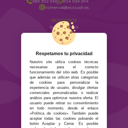
986 302 343
604 034 204
comercial@ecocash.es
NOSOTROS
Quiénes somos
Info
ATENCIÓN AL CLIENTE
Envíos y devoluciones
Respetamos tu privacidad
Formas de pago
Nuestro site utiliza cookies técnicas
Preguntas Frecuentes
necesarias para el correcto
Contacto
funcionamiento del sitio web. Es posible
que además se utilicen otras categorías
de cookies para personalizar la
SEGURIDAD Y PRIVACIDAD
experiencia de usuario, divulgar ofertas
Términos y condiciones de uso
comerciales personalizadas o realizar
Política de privacidad
análisis para optimizar nuestra oferta. El
usuario puede retirar su consentimiento
Política de cookies
en todo momento, desde el enlace
«Política de cookies». También puede
aceptar todas las cookies pulsando el
botón Aceptar y Cerrar. Es posible