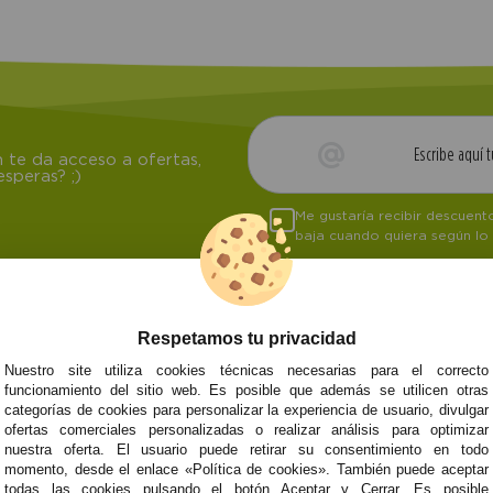
 te da acceso a ofertas,
speras? ;)
Me gustaría recibir descuen
baja cuando quiera según lo
Respetamos tu privacidad
NOSOTROS
ATENCIÓN AL CL
Nuestro site utiliza cookies técnicas necesarias para el correcto
funcionamiento del sitio web. Es posible que además se utilicen otras
Quiénes somos
Envíos y devoluci
categorías de cookies para personalizar la experiencia de usuario, divulgar
Info
Formas de pago
0
Cangas
ofertas comerciales personalizadas o realizar análisis para optimizar
Preguntas Frecue
nuestra oferta. El usuario puede retirar su consentimiento en todo
Contacto
momento, desde el enlace «Política de cookies». También puede aceptar
todas las cookies pulsando el botón Aceptar y Cerrar. Es posible