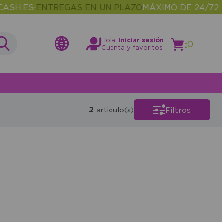
SH.ES
ENTREGAS EN UN PLAZO
MÁXIMO DE 24/72 H
•
Hola,
Iniciar sesión
:
0
Cuenta y favoritos
2
Filtros
articulo(s)