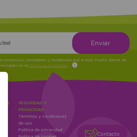
tos exclusivos, novedades y tendencias por e-mail. Puedo darme de
 recogido en la
Política de Publicidad
.
IENTE
SEGURIDAD Y
ones
PRIVACIDAD
Términos y condiciones
ntes
de uso
Política de privacidad
Contacto
Política de cookies