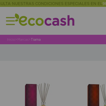
TA NUESTRAS CONDICIONES ESPECIALES EN EL
986
Inicio
>
Marcas
>
Tiama