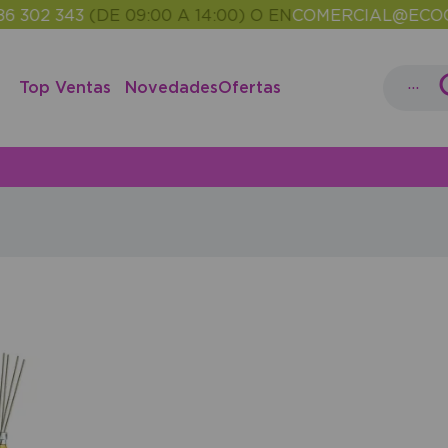
 302 343
(DE 09:00 A 14:00) O EN
COMERCIAL@ECOCA
...
Top Ventas
Novedades
Ofertas