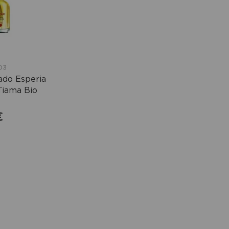
03
do Esperia
 Tiama Bio
€
mprar