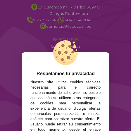
C/ Cunchido nº 1 - Darbo 36940
Cangas Pontevedra
986 302 343
604 034 204
comercial@ecocash.es
NOSOTROS
Quiénes somos
Info
ATENCIÓN AL CLIENTE
Envíos y devoluciones
Respetamos tu privacidad
Formas de pago
Nuestro site utiliza cookies técnicas
Preguntas Frecuentes
necesarias para el correcto
Contacto
funcionamiento del sitio web. Es posible
que además se utilicen otras categorías
de cookies para personalizar la
SEGURIDAD Y PRIVACIDAD
experiencia de usuario, divulgar ofertas
Términos y condiciones de uso
comerciales personalizadas o realizar
Política de privacidad
análisis para optimizar nuestra oferta. El
usuario puede retirar su consentimiento
Política de cookies
en todo momento, desde el enlace