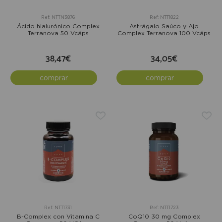
Ref: NTTN3876
Ref: NTT1822
Ácido hialurónico Complex
Astrágalo Saúco y Ajo
Terranova 50 Vcáps
Complex Terranova 100 Vcáps
38,47€
34,05€
comprar
comprar
Ref: NTT1731
Ref: NTT1723
B-Complex con Vitamina C
CoQ10 30 mg Complex