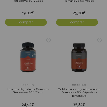
Terranova 50 VCáps
Terranova 50 Vcáps
19,02€
25,20€
comprar
comprar
Ref: NTT1751
Ref: NTT1823
Enzimas Digestivas Complex
Mirtilo, Luteína y Astaxantina
Terranova 50 VCáps
Complex - 50 Cápsulas -
Terranova
24,92€
35,82€