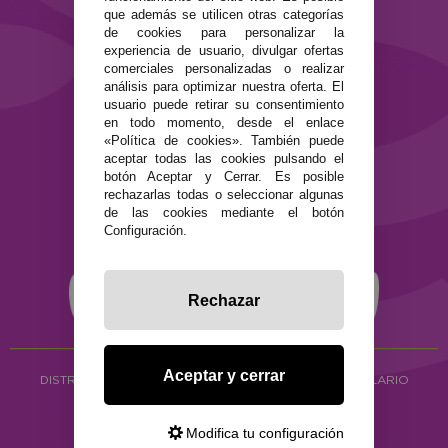
que además se utilicen otras categorías
de cookies para personalizar la
SEGURIDAD Y PRIVACIDAD
experiencia de usuario, divulgar ofertas
Términos y condiciones de uso
comerciales personalizadas o realizar
Política de privacidad
análisis para optimizar nuestra oferta. El
usuario puede retirar su consentimiento
Política de cookies
en todo momento, desde el enlace
«Política de cookies». También puede
aceptar todas las cookies pulsando el
botón Aceptar y Cerrar. Es posible
rechazarlas todas o seleccionar algunas
de las cookies mediante el botón
Configuración.
Rechazar
Aceptar y cerrar
DISTRIBUCIÓN ALIMENTACIÓN ECOLÓGICA
Y HERBOLARIO
Copyright © 2026 ·
www.ecocash.es
·
Ecocash Productos Orgánicos S.C
Modifica tu configuración