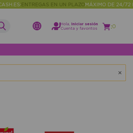
SH.ES
ENTREGAS EN UN PLAZO
MÁXIMO DE 24/72 
•
Hola,
Iniciar sesión
:
0
Cuenta y favoritos