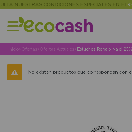
LTA NUESTRAS CONDICIONES ESPECIALES EN EL
986
Inicio
>
Ofertas
>
Ofertas Actuales
>
Estuches Regalo Najel 25
No existen productos que correspondan con el 