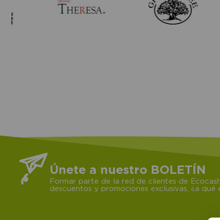
Únete a nuestro BOLETÍN
Formar parte de la red de clientes de Ecocash
descuentos y promociones exclusivas, ¿a qué e