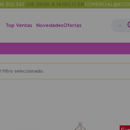
 302 343
(DE 09:00 A 14:00) O EN
COMERCIAL@ECOCA
...
Top Ventas
Novedades
Ofertas
%
filtro seleccionado.