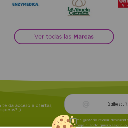
Marcas
Ver todas las
 te da acceso a ofertas,
speras? ;)
Me gustaría recibir descuen
baja cuando quiera según lo