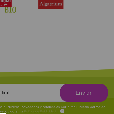
tos exclusivos, novedades y tendencias por e-mail. Puedo darme de
 recogido en la
Política de Publicidad
.