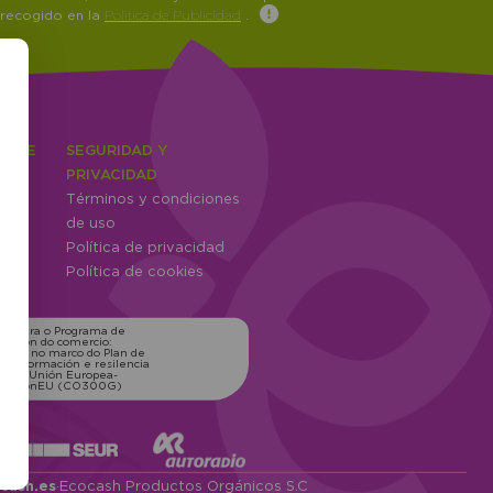
 recogido en la
Política de Publicidad
.
IENTE
SEGURIDAD Y
ones
PRIVACIDAD
Términos y condiciones
ntes
de uso
Política de privacidad
Política de cookies
ns para o Programa de
zación do comercio:
xico, no marco do Plan de
transformación e resilencia
o pola Unión Europea-
erationEU (CO300G)
cash.es
·
Ecocash Productos Orgánicos S.C