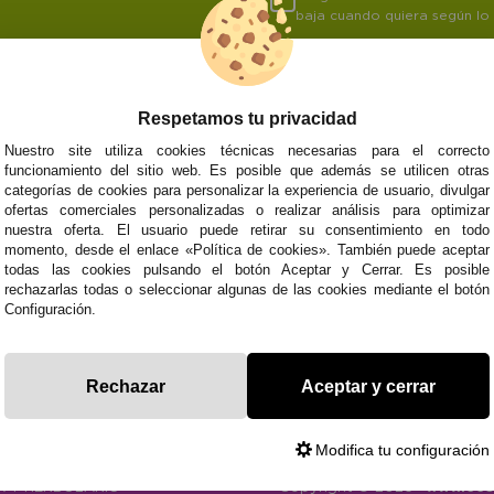
baja cuando quiera según lo
Respetamos tu privacidad
NOSOTROS
ATENCIÓN AL CL
Nuestro site utiliza cookies técnicas necesarias para el correcto
funcionamiento del sitio web. Es posible que además se utilicen otras
Quiénes somos
Envíos y devoluci
categorías de cookies para personalizar la experiencia de usuario, divulgar
Info
Formas de pago
0
Cangas
ofertas comerciales personalizadas o realizar análisis para optimizar
Preguntas Frecue
nuestra oferta. El usuario puede retirar su consentimiento en todo
Contacto
momento, desde el enlace «Política de cookies». También puede aceptar
todas las cookies pulsando el botón Aceptar y Cerrar. Es posible
rechazarlas todas o seleccionar algunas de las cookies mediante el botón
Configuración.
Subvenció
Financiado pola
Plan de Recuperación
moderni
Unión Europea
Fondo Tecnoló
Transformación
recuperación, 
NextGenerationEU
y Resiliencia
finaciad
Rechazar
Aceptar y cerrar
NextGen
Modifica tu configuración
CA
Y HERBOLARIO
Copyright © 2026 ·
www.eco