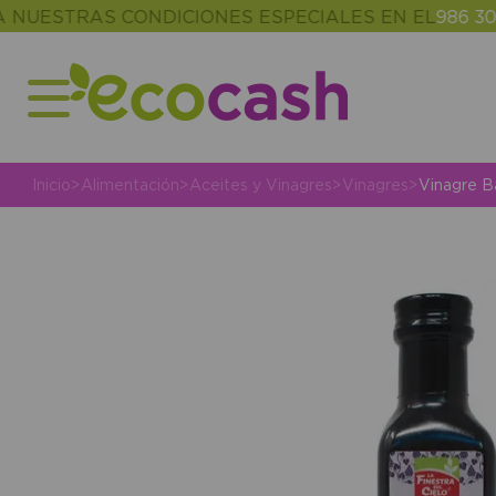
STRAS CONDICIONES ESPECIALES EN EL
986 302 34
Inicio
>
Alimentación
>
Aceites y Vinagres
>
Vinagres
>
Vinagre B