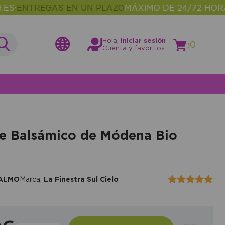
NTREGAS EN UN PLAZO
MÁXIMO DE 24/72 HORAS
M
•
Hola,
Iniciar sesión
:
0
Cuenta y favoritos
e Balsámico de Módena Bio
BALMO
Marca:
La Finestra Sul Cielo