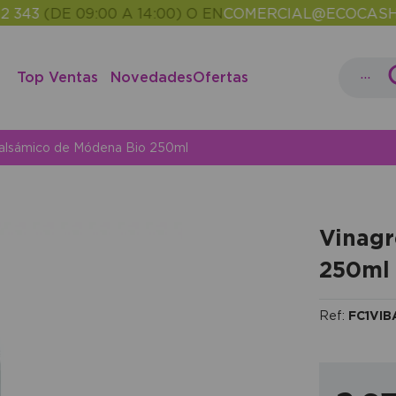
3
(DE 09:00 A 14:00) O EN
COMERCIAL@ECOCASH.ES
E
•
...
Top Ventas
Novedades
Ofertas
alsámico de Módena Bio 250ml
Vinagr
250ml
Ref:
FC1VI