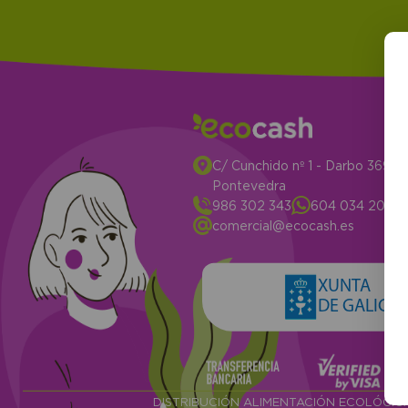
C/ Cunchido nº 1 - Darbo 3694
Pontevedra
986 302 343
604 034 204
comercial@ecocash.es
XUNTA
DE GALICIA
DISTRIBUCIÓN ALIMENTACIÓN ECOLÓGI