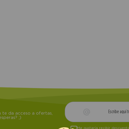
compra
 te da acceso a ofertas,
speras? ;)
Me gustaría recibir descuen