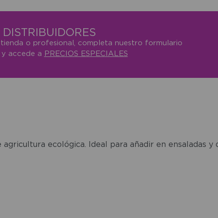
DISTRIBUIDORES
 tienda o profesional, completa nuestro formulario
o y accede a
PRECIOS ESPECIALES
gricultura ecológica. Ideal para añadir en ensaladas y 