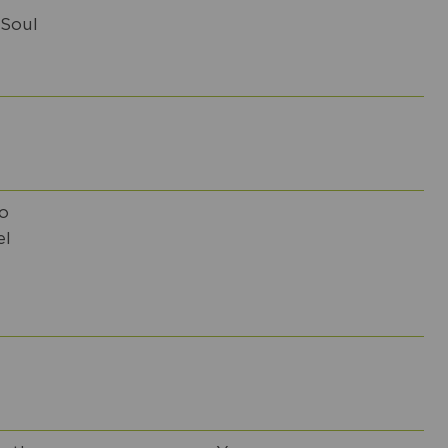
 Soul
o
el