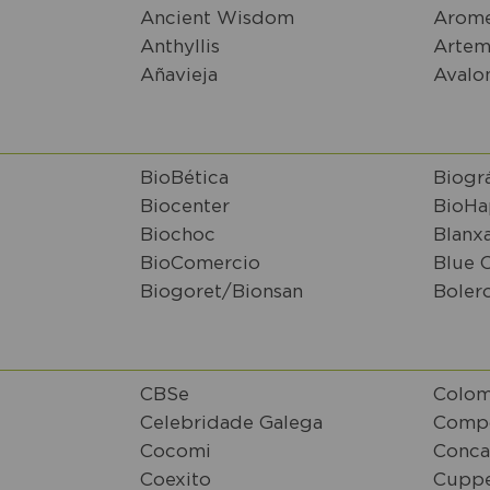
Ancient Wisdom
Arom
Anthyllis
Artem
Añavieja
Avalo
BioBética
Biogr
Biocenter
BioHa
Biochoc
Blanxa
BioComercio
Blue 
Biogoret/Bionsan
Boler
CBSe
Colom
Celebridade Galega
Comp
Cocomi
Conca
Coexito
Cupp