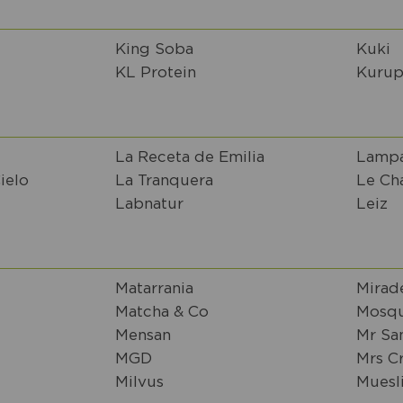
King Soba
Kuki
KL Protein
Kurup
La Receta de Emilia
Lampa
ielo
La Tranquera
Le Ch
Labnatur
Leiz
Matarrania
Mirad
Matcha & Co
Mosqu
Mensan
Mr Sa
MGD
Mrs C
Milvus
Muesl