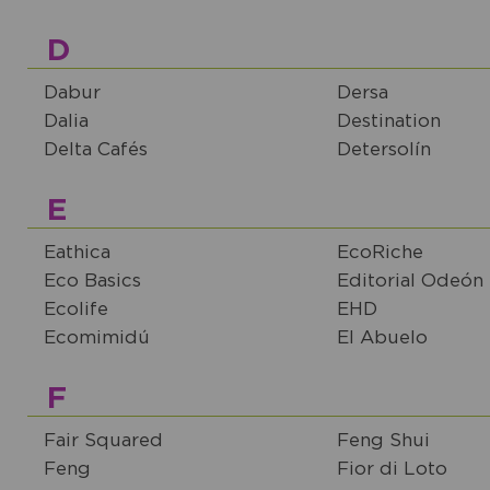
D
Dabur
Dersa
Dalia
Destination
Delta Cafés
Detersolín
E
Eathica
EcoRiche
Eco Basics
Editorial Odeón
Ecolife
EHD
Ecomimidú
El Abuelo
F
Fair Squared
Feng Shui
Feng
Fior di Loto