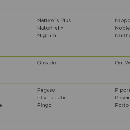
Nature´s Plus
Nippo
NaturHelix
Noble
Nigrum
Nulth
Olivado
Om W
Pegaso
Pipor
Phytoceutic
Playa
e
Pingo
Porto