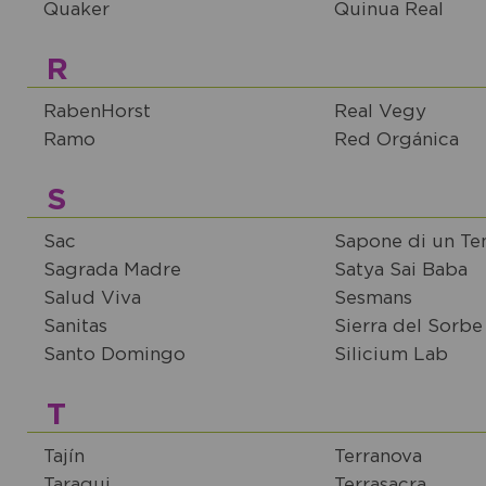
Quaker
Quinua Real
R
RabenHorst
Real Vegy
Ramo
Red Orgánica
S
Sac
Sapone di un T
Sagrada Madre
Satya Sai Baba
Salud Viva
Sesmans
Sanitas
Sierra del Sorbe
Santo Domingo
Silicium Lab
T
Tajín
Terranova
Taragui
Terrasacra