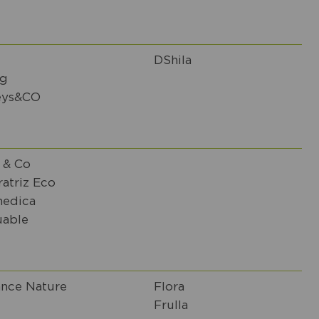
DShila
g
eys&CO
s & Co
atriz Eco
edica
uable
ance Nature
Flora
Frulla