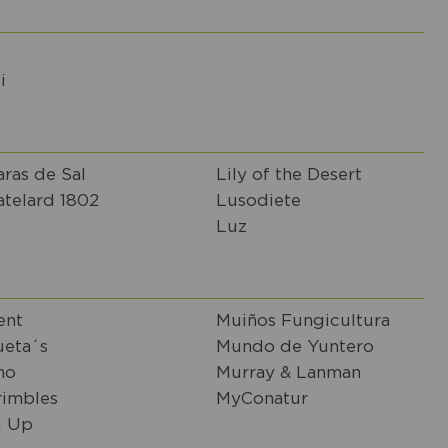
i
ras de Sal
Lily of the Desert
atelard 1802
Lusodiete
Luz
ent
Muiños Fungicultura
eta´s
Mundo de Yuntero
no
Murray & Lanman
rimbles
MyConatur
i Up