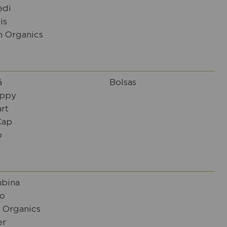
edi
is
n Organics
á
Bolsas
ppy
rt
Cap
o
bina
o
 Organics
er