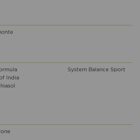
onte
ormula
System Balance Sport
f India
hiasol
a
rone