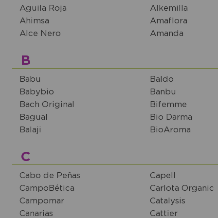
Aguila Roja
Alkemilla
Ahimsa
Amaflora
Alce Nero
Amanda
B
Babu
Baldo
Babybio
Banbu
Bach Original
Bifemme
Bagual
Bio Darma
Balaji
BioAroma
C
Cabo de Peñas
Capell
CampoBética
Carlota Organic
Campomar
Catalysis
Canarias
Cattier