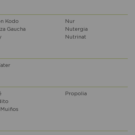
n Kodo
Nur
za Gaucha
Nutergia
y
Nutrinat
ater
é
Propolia
dito
 Muiños