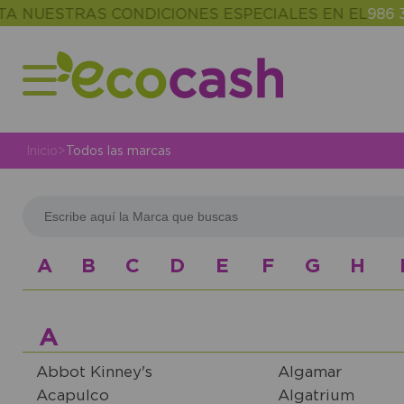
ESTRAS CONDICIONES ESPECIALES EN EL
986 302 34
Inicio
>
Todos las marcas
A
B
C
D
E
F
G
H
A
Abbot Kinney's
Algamar
Acapulco
Algatrium