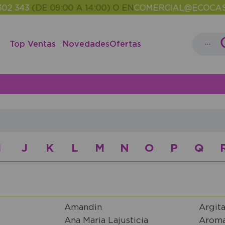
3
(DE 09:00 A 14:00) O EN
COMERCIAL@ECOCASH.ES
•
...
Top Ventas
Novedades
Ofertas
I
J
K
L
M
N
O
P
Q
Amandin
Argita
Ana Maria Lajusticia
Arom