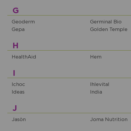
G
Geoderm
Germinal Bio
Gepa
Golden Temple
H
HealthAid
Hem
I
Ichoc
Ihlevital
Ideas
India
J
Jasön
Joma Nutrition