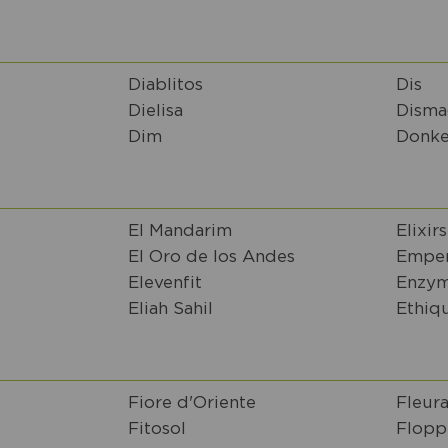
Diablitos
Dis
Dielisa
Disma
Dim
Donk
El Mandarim
Elixir
El Oro de los Andes
Emper
Elevenfit
Enzym
Eliah Sahil
Ethiq
Fiore d'Oriente
Fleur
Fitosol
Flopp