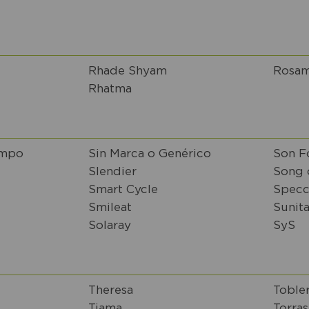
Rhade Shyam
Rosam
Rhatma
empo
Sin Marca o Genérico
Son F
Slendier
Song o
Smart Cycle
Specc
Smileat
Sunit
Solaray
SyS
Theresa
Toble
Tiama
Torras