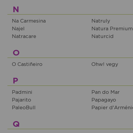
N
Na Carmesina
Natruly
Najel
Natura Premium
Natracare
Naturcid
O
O Castiñeiro
Ohw! vegy
P
Padmini
Pan do Mar
Pajarito
Papagayo
PaleoBull
Papier d'Arméni
Q