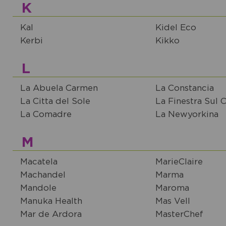
K
Kal
Kidel Eco
Kerbi
Kikko
L
La Abuela Carmen
La Constancia
La Citta del Sole
La Finestra Sul C
La Comadre
La Newyorkina
M
Macatela
MarieClaire
Machandel
Marma
Mandole
Maroma
Manuka Health
Mas Vell
Mar de Ardora
MasterChef