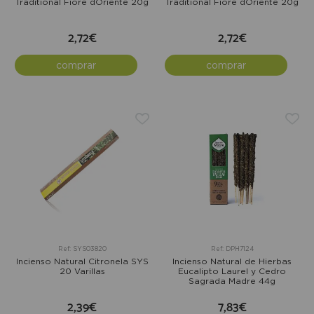
Traditional Fiore dOriente 20g
Traditional Fiore dOriente 20g
2,72€
2,72€
comprar
comprar
Ref: SYS03820
Ref: DPH7124
Incienso Natural Citronela SYS
Incienso Natural de Hierbas
20 Varillas
Eucalipto Laurel y Cedro
Sagrada Madre 44g
2,39€
7,83€