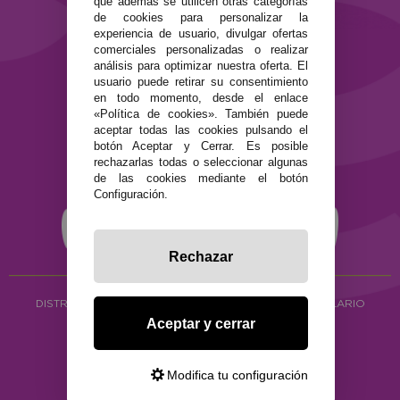
que además se utilicen otras categorías
de cookies para personalizar la
Términos y condiciones de uso
experiencia de usuario, divulgar ofertas
Política de privacidad
comerciales personalizadas o realizar
Política de cookies
análisis para optimizar nuestra oferta. El
usuario puede retirar su consentimiento
en todo momento, desde el enlace
«Política de cookies». También puede
aceptar todas las cookies pulsando el
botón Aceptar y Cerrar. Es posible
rechazarlas todas o seleccionar algunas
de las cookies mediante el botón
Configuración.
Rechazar
DISTRIBUCIÓN ALIMENTACIÓN ECOLÓGICA
Y HERBOLARIO
Aceptar y cerrar
Copyright © 2026 ·
www.ecocash.es
·
Ecocash Productos Orgánicos S.C
Modifica tu configuración