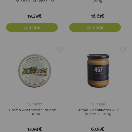
Paleobull 60 cápsulas
250g
19,39€
16,61€
comprar
comprar
Ref: PB137
Ref: PB059
Crema Antifricción Paleobull
Crema Cacahuetes 457
100ml
Paleobull 500g
13,94€
6,05€