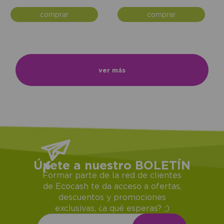
comprar
comprar
ver más
Únete a nuestro BOLETÍN
Formar parte de la red de clientes
de Ecocash te da acceso a ofertas,
descuentos y promociones
exclusivas, ¿a qué esperas? ;)