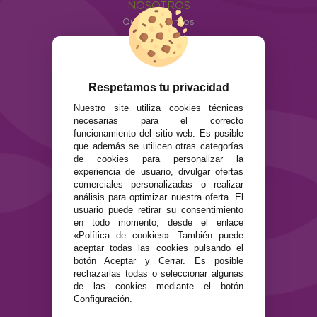
NOSOTROS
Quiénes somos
Info
ATENCIÓN AL CLIENTE
Envíos y devoluciones
Respetamos tu privacidad
Formas de pago
Nuestro site utiliza cookies técnicas
Preguntas Frecuentes
necesarias para el correcto
Contacto
funcionamiento del sitio web. Es posible
que además se utilicen otras categorías
de cookies para personalizar la
SEGURIDAD Y PRIVACIDAD
experiencia de usuario, divulgar ofertas
Términos y condiciones de uso
comerciales personalizadas o realizar
Política de privacidad
análisis para optimizar nuestra oferta. El
usuario puede retirar su consentimiento
Política de cookies
en todo momento, desde el enlace
«Política de cookies». También puede
aceptar todas las cookies pulsando el
botón Aceptar y Cerrar. Es posible
rechazarlas todas o seleccionar algunas
de las cookies mediante el botón
Configuración.