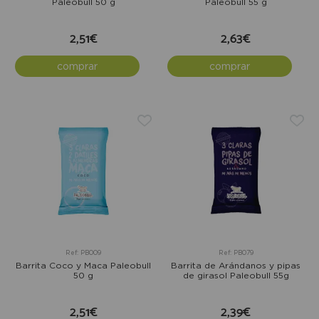
Paleobull 50 g
Paleobull 55 g
2,51€
2,63€
comprar
comprar
Ref: PB009
Ref: PB079
Barrita Coco y Maca Paleobull
Barrita de Arándanos y pipas
50 g
de girasol Paleobull 55g
2,51€
2,39€