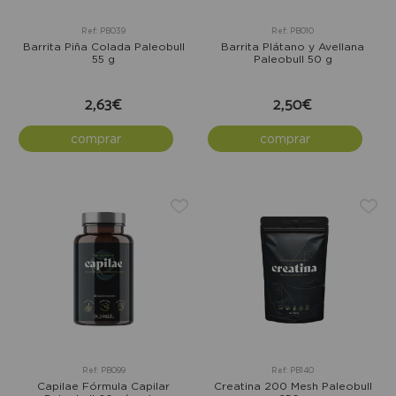
Ref: PB039
Ref: PB010
Barrita Piña Colada Paleobull
Barrita Plátano y Avellana
55 g
Paleobull 50 g
2,63€
2,50€
comprar
comprar
Ref: PB099
Ref: PB140
Capilae Fórmula Capilar
Creatina 200 Mesh Paleobull