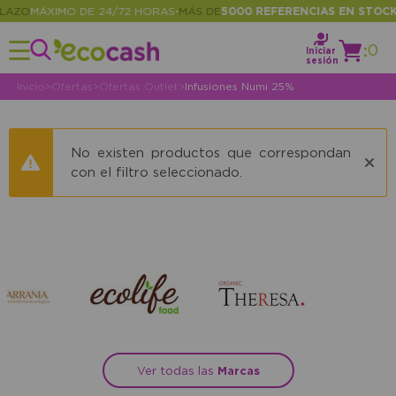
LAZO
MÁXIMO DE 24/72 HORAS
MÁS DE
5000 REFERENCIAS EN STOCK
•
•
:
0
Iniciar
sesión
Inicio
>
Ofertas
>
Ofertas Outlet
>
Infusiones Numi 25%
No existen productos que correspondan
con el filtro seleccionado.
Ver todas las
Marcas