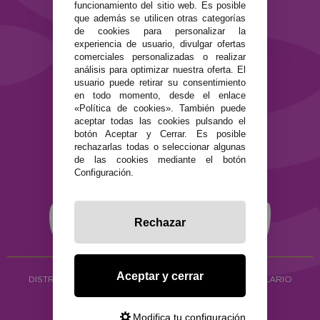
Contacto
funcionamiento del sitio web. Es posible
que además se utilicen otras categorías
de cookies para personalizar la
SEGURIDAD Y PRIVACIDAD
experiencia de usuario, divulgar ofertas
Términos y condiciones de uso
comerciales personalizadas o realizar
Política de privacidad
análisis para optimizar nuestra oferta. El
usuario puede retirar su consentimiento
Política de cookies
en todo momento, desde el enlace
«Política de cookies». También puede
aceptar todas las cookies pulsando el
botón Aceptar y Cerrar. Es posible
rechazarlas todas o seleccionar algunas
de las cookies mediante el botón
Configuración.
Rechazar
Aceptar y cerrar
DISTRIBUCIÓN ALIMENTACIÓN ECOLÓGICA
Y HERBOLARIO
Copyright © 2026 ·
www.ecocash.es
·
Ecocash Productos Orgánicos S.C
Modifica tu configuración