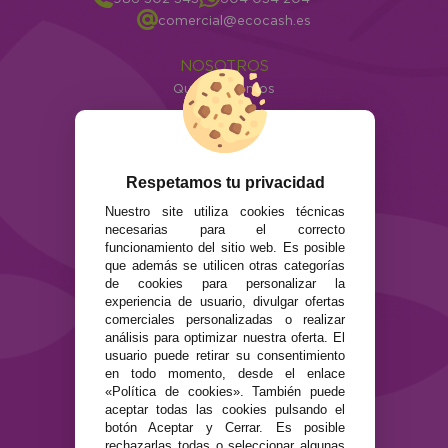
comercial@ecocash.es
NOSOTROS
Quiénes somos
Info
ATENCIÓN AL CLIENTE
Envíos y devoluciones
Respetamos tu privacidad
Formas de pago
Nuestro site utiliza cookies técnicas
Preguntas Frecuentes
necesarias para el correcto
Contacto
funcionamiento del sitio web. Es posible
que además se utilicen otras categorías
de cookies para personalizar la
SEGURIDAD Y PRIVACIDAD
experiencia de usuario, divulgar ofertas
Términos y condiciones de uso
comerciales personalizadas o realizar
Política de privacidad
análisis para optimizar nuestra oferta. El
usuario puede retirar su consentimiento
Política de cookies
en todo momento, desde el enlace
«Política de cookies». También puede
aceptar todas las cookies pulsando el
botón Aceptar y Cerrar. Es posible
rechazarlas todas o seleccionar algunas