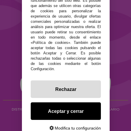
funcionamiento del sitio web. Es posible
que además se utilicen otras categorías
SEGURIDAD Y PRIVACIDAD
de cookies para personalizar la
experiencia de usuario, divulgar ofertas
Términos y condiciones de uso
comerciales personalizadas o realizar
Política de privacidad
análisis para optimizar nuestra oferta. El
Política de cookies
usuario puede retirar su consentimiento
en todo momento, desde el enlace
«Política de cookies». También puede
aceptar todas las cookies pulsando el
botón Aceptar y Cerrar. Es posible
rechazarlas todas o seleccionar algunas
de las cookies mediante el botón
Configuración.
Rechazar
DISTRIBUCIÓN ALIMENTACIÓN ECOLÓGICA
Y HERBOLARIO
Aceptar y cerrar
Copyright © 2026 ·
www.ecocash.es
·
Ecocash Productos Orgánicos S.C
Modifica tu configuración