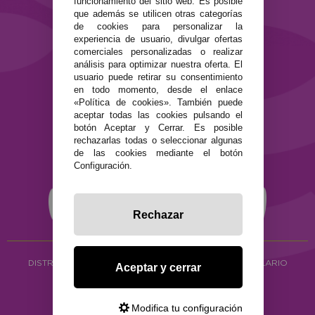
funcionamiento del sitio web. Es posible
que además se utilicen otras categorías
SEGURIDAD Y PRIVACIDAD
de cookies para personalizar la
experiencia de usuario, divulgar ofertas
Términos y condiciones de uso
comerciales personalizadas o realizar
Política de privacidad
análisis para optimizar nuestra oferta. El
Política de cookies
usuario puede retirar su consentimiento
en todo momento, desde el enlace
«Política de cookies». También puede
aceptar todas las cookies pulsando el
botón Aceptar y Cerrar. Es posible
rechazarlas todas o seleccionar algunas
de las cookies mediante el botón
Configuración.
Rechazar
DISTRIBUCIÓN ALIMENTACIÓN ECOLÓGICA
Y HERBOLARIO
Aceptar y cerrar
Copyright © 2026 ·
www.ecocash.es
·
Ecocash Productos Orgánicos S.C
Modifica tu configuración