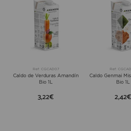
Ref: CGCAD07
Ref: CGCA
Caldo de Verduras Amandín
Caldo Genmai Mi
Bio 1L
Bio 1L
3,22€
2,42
comprar
co
+