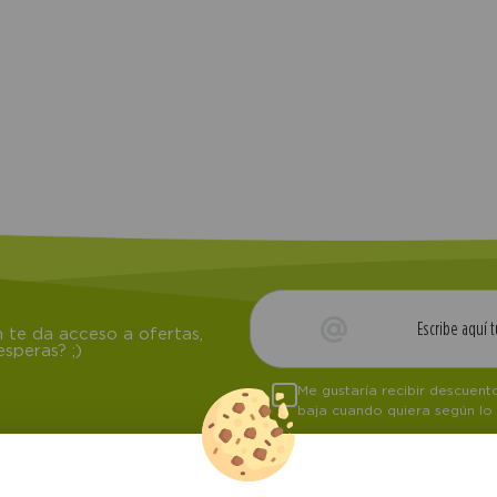
 te da acceso a ofertas,
speras? ;)
Me gustaría recibir descuen
baja cuando quiera según lo