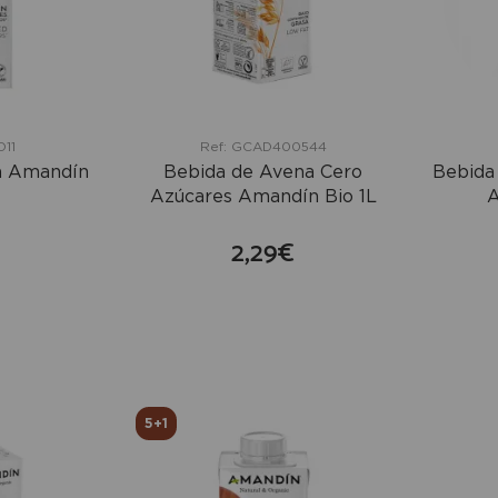
11
Ref: GCAD400544
a Amandín
Bebida de Avena Cero
Bebida
Azúcares Amandín Bio 1L
A
2,29€
mprar
comprar
+
+
5+1