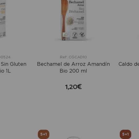
00524
Ref: CGCAD10
Sin Gluten
Bechamel de Arroz Amandín
Caldo d
o 1L
Bio 200 ml
1,20€
mprar
comprar
+
5+1
5+1