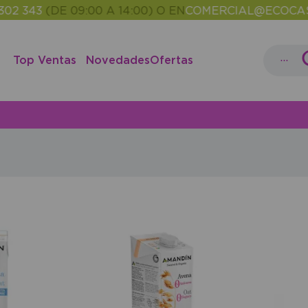
343
(DE 09:00 A 14:00) O EN
COMERCIAL@ECOCASH.E
...
Top Ventas
Novedades
Ofertas