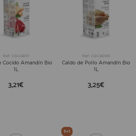
Ref: CGCAD17
Ref: CGCAD06
e Cocido Amandín Bio
Caldo de Pollo Amandín Bio
1L
1L
3,21€
3,25€
comprar
comprar
+
+
5+1