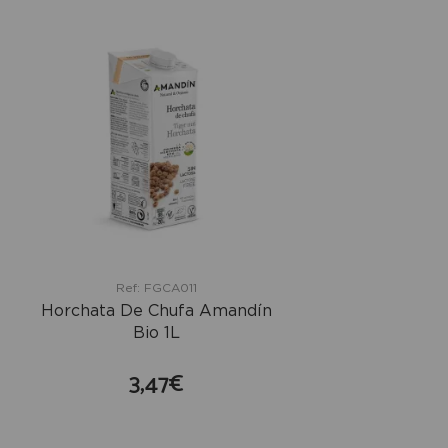
Ref: FGCA011
Horchata De Chufa Amandín
Bio 1L
3,47€
comprar