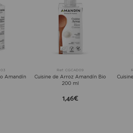
D03
Ref: CGCAD09
R
so Amandín
Cuisine de Arroz Amandín Bio
Cuisin
200 ml
€
1,46€
mprar
comprar
+