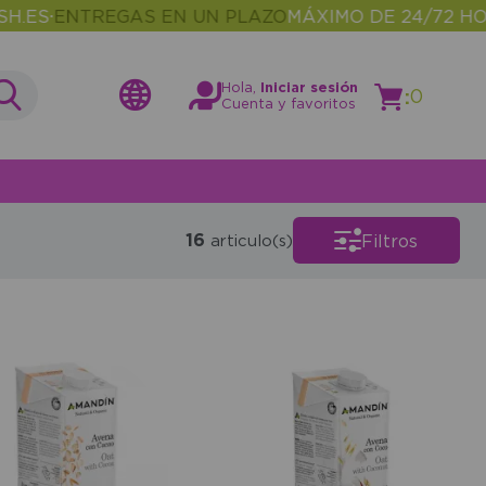
S
ENTREGAS EN UN PLAZO
MÁXIMO DE 24/72 HORAS
•
•
Hola,
Iniciar sesión
:
0
Cuenta y favoritos
16
Filtros
articulo(s)