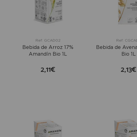
Ref: GCAD02
Ref: CGCAD
Bebida de Arroz 17%
Bebida de Aven
Amandín Bio 1L
Bio 1L
2,11€
2,13€
comprar
co
+