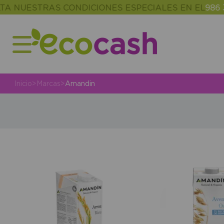
UESTRAS CONDICIONES ESPECIALES EN EL
986 302 
Inicio
>
Marcas
>
Amandin