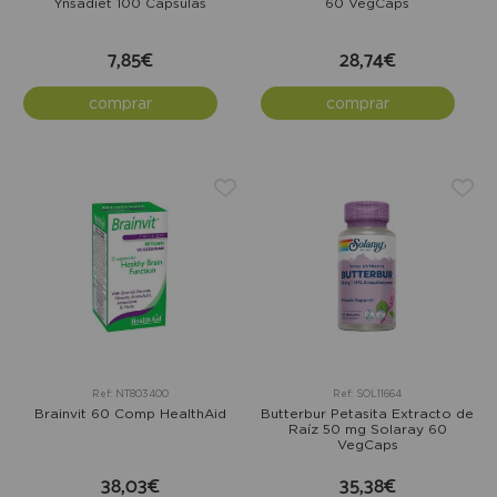
Ynsadiet 100 Cápsulas
60 VegCaps
7,85€
28,74€
comprar
comprar
Ref: NT803400
Ref: SOL11664
Brainvit 60 Comp HealthAid
Butterbur Petasita Extracto de
Raíz 50 mg Solaray 60
VegCaps
38,03€
35,38€