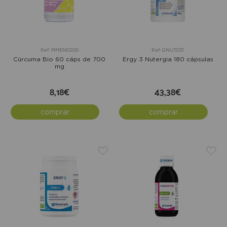
Ref: MMEN0200
Ref: GNUT031
Cúrcuma Bio 60 cáps de 700
Ergy 3 Nutergia 180 cápsulas
mg
8,18€
43,38€
comprar
comprar