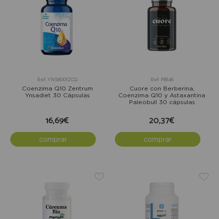
Ref: YNS8001ZCQ
Ref: PB146
Coenzima Q10 Zentrum
Cuore con Berberina,
Ynsadiet 30 Cápsulas
Coenzima Q10 y Astaxantina
Paleobull 30 cápsulas
16,69€
20,37€
comprar
comprar