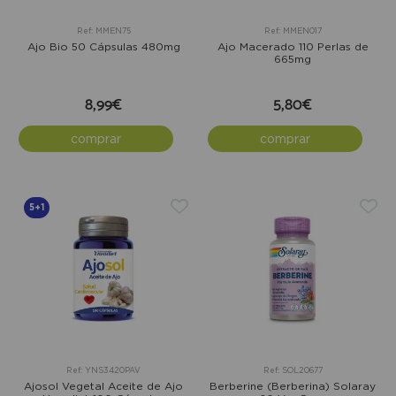
Ref: MMEN75
Ref: MMEN017
Ajo Bio 50 Cápsulas 480mg
Ajo Macerado 110 Perlas de
665mg
8,99€
5,80€
comprar
comprar
5+1
Ref: YNS3420PAV
Ref: SOL20677
Ajosol Vegetal Aceite de Ajo
Berberine (Berberina) Solaray