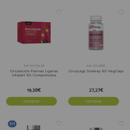
Ref: NIVITAL08
Ref: SOL36661
Circulación Piernas Ligeras
CircuLegs Solaray 60 VegCaps
Vitalart 60 Comprimidos
19,38€
27,27€
comprar
comprar
3+1