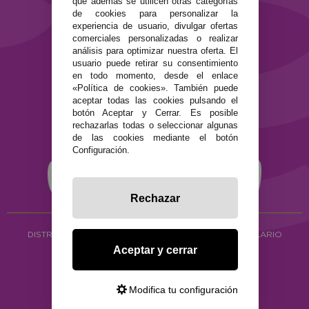
que además se utilicen otras categorías
de cookies para personalizar la
Términos y condiciones de uso
experiencia de usuario, divulgar ofertas
Política de privacidad
comerciales personalizadas o realizar
Política de cookies
análisis para optimizar nuestra oferta. El
usuario puede retirar su consentimiento
en todo momento, desde el enlace
«Política de cookies». También puede
aceptar todas las cookies pulsando el
botón Aceptar y Cerrar. Es posible
rechazarlas todas o seleccionar algunas
de las cookies mediante el botón
Configuración.
Rechazar
DISTRIBUCIÓN ALIMENTACIÓN ECOLÓGICA
Y HERBOLARIO
Aceptar y cerrar
Copyright © 2026 ·
www.ecocash.es
·
Ecocash Productos Orgánicos S.C
Modifica tu configuración