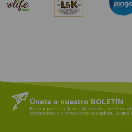
Únete a nuestro BOLETÍN
Formar parte de la red de clientes de Ecocash
descuentos y promociones exclusivas, ¿a qué e