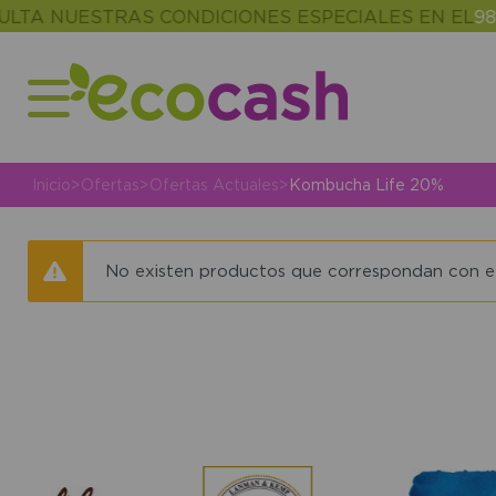
TA NUESTRAS CONDICIONES ESPECIALES EN EL
986 
Inicio
>
Ofertas
>
Ofertas Actuales
>
Kombucha Life 20%
No existen productos que correspondan con el 