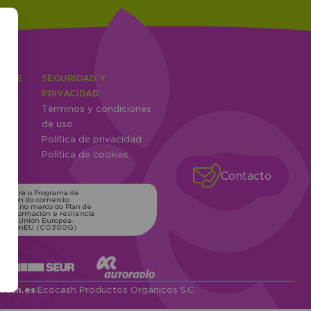
IENTE
SEGURIDAD Y
ones
PRIVACIDAD
Términos y condiciones
ntes
de uso
Política de privacidad
Política de cookies
Contacto
ns para o Programa de
zación do comercio:
xico, no marco do Plan de
transformación e resilencia
o pola Unión Europea-
erationEU (CO300G)
cash.es
·
Ecocash Productos Orgánicos S.C