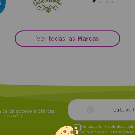
Marcas
Ver todas las
 te da acceso a ofertas,
speras? ;)
Me gustaría recibir descuen
baja cuando quiera según lo