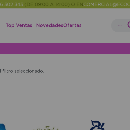
302 343
(DE 09:00 A 14:00) O EN
COMERCIAL@ECOCAS
...
Top Ventas
Novedades
Ofertas
filtro seleccionado.