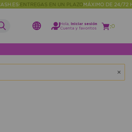
H.ES
ENTREGAS EN UN PLAZO
MÁXIMO DE 24/72 H
•
Hola,
Iniciar sesión
:
0
Cuenta y favoritos