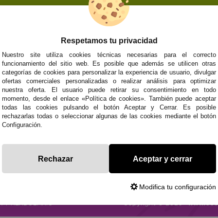
Respetamos tu privacidad
NOSOTROS
ATENCIÓN AL CL
Nuestro site utiliza cookies técnicas necesarias para el correcto
funcionamiento del sitio web. Es posible que además se utilicen otras
Quiénes somos
Envíos y devoluci
categorías de cookies para personalizar la experiencia de usuario, divulgar
Info
Formas de pago
0
Cangas
ofertas comerciales personalizadas o realizar análisis para optimizar
Preguntas Frecue
nuestra oferta. El usuario puede retirar su consentimiento en todo
Contacto
momento, desde el enlace «Política de cookies». También puede aceptar
todas las cookies pulsando el botón Aceptar y Cerrar. Es posible
rechazarlas todas o seleccionar algunas de las cookies mediante el botón
Configuración.
Subvenció
Financiado pola
Plan de Recuperación
moderni
Unión Europea
Fondo Tecnoló
Transformación
recuperación, 
NextGenerationEU
y Resiliencia
finaciad
Rechazar
Aceptar y cerrar
NextGen
Modifica tu configuración
CA
Y HERBOLARIO
Copyright © 2026 ·
www.eco