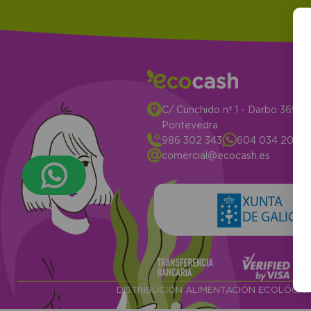
C/ Cunchido nº 1 - Darbo 3694
Pontevedra
986 302 343
604 034 204
comercial@ecocash.es
XUNTA
DE GALICIA
DISTRIBUCIÓN ALIMENTACIÓN ECOLÓGI