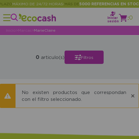
LAZO
MÁXIMO DE 24/72 HORAS
MÁS DE
5000 REFERENCIAS EN STOCK
•
:
0
Iniciar
sesión
Inicio
>
Marcas
>
MarieClaire
0
articulo(s)
Filtros
No existen productos que correspondan
con el filtro seleccionado.