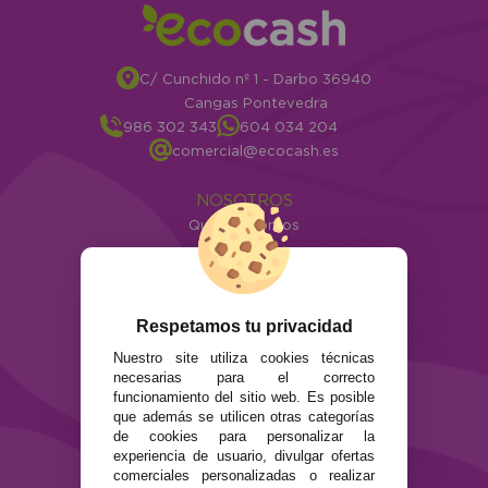
C/ Cunchido nº 1 - Darbo 36940
Cangas Pontevedra
986 302 343
604 034 204
comercial@ecocash.es
NOSOTROS
Quiénes somos
Info
ATENCIÓN AL CLIENTE
Envíos y devoluciones
Respetamos tu privacidad
Formas de pago
Nuestro site utiliza cookies técnicas
Preguntas Frecuentes
necesarias para el correcto
Contacto
funcionamiento del sitio web. Es posible
que además se utilicen otras categorías
de cookies para personalizar la
SEGURIDAD Y PRIVACIDAD
experiencia de usuario, divulgar ofertas
Términos y condiciones de uso
comerciales personalizadas o realizar