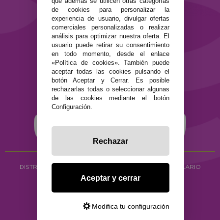
que además se utilicen otras categorías
de cookies para personalizar la
Términos y condiciones de uso
experiencia de usuario, divulgar ofertas
Política de privacidad
comerciales personalizadas o realizar
Política de cookies
análisis para optimizar nuestra oferta. El
usuario puede retirar su consentimiento
en todo momento, desde el enlace
«Política de cookies». También puede
aceptar todas las cookies pulsando el
botón Aceptar y Cerrar. Es posible
rechazarlas todas o seleccionar algunas
de las cookies mediante el botón
Configuración.
Rechazar
DISTRIBUCIÓN ALIMENTACIÓN ECOLÓGICA
Y HERBOLARIO
Aceptar y cerrar
Copyright © 2026 ·
www.ecocash.es
·
Ecocash Productos Orgánicos S.C
Modifica tu configuración