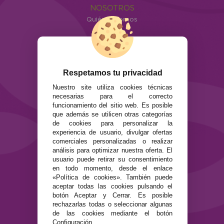
NOSOTROS
Quiénes somos
Info
ATENCIÓN AL CLIENTE
Envíos y devoluciones
Respetamos tu privacidad
Formas de pago
Preguntas Frecuentes
Nuestro site utiliza cookies técnicas
necesarias para el correcto
Contacto
funcionamiento del sitio web. Es posible
que además se utilicen otras categorías
SEGURIDAD Y PRIVACIDAD
de cookies para personalizar la
Términos y condiciones de uso
experiencia de usuario, divulgar ofertas
comerciales personalizadas o realizar
Política de privacidad
análisis para optimizar nuestra oferta. El
Política de cookies
usuario puede retirar su consentimiento
en todo momento, desde el enlace
«Política de cookies». También puede
aceptar todas las cookies pulsando el
botón Aceptar y Cerrar. Es posible
rechazarlas todas o seleccionar algunas
de las cookies mediante el botón
Configuración.