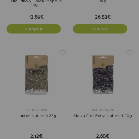
Miel Pino y Limón Propolia
1Kg
145ml
13,89€
26,53€
comprar
comprar
Ref: NCID13083
Ref: NCID14036
Llantén Naturcid 35g
Malva Flor Extra Naturcid 20g
2,12€
2,65€