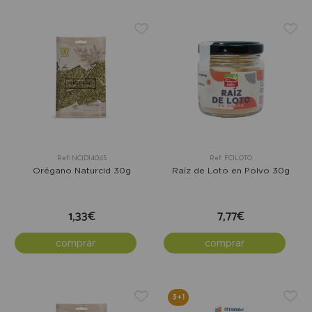
Ref: NCID14045
Ref: FC1LOTO
Orégano Naturcid 30g
Raíz de Loto en Polvo 30g
1,33€
7,77€
comprar
comprar
3+1