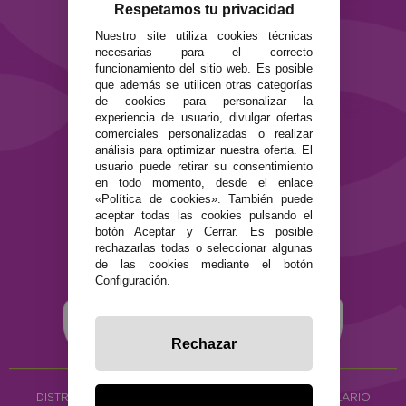
Formas de pago
Respetamos tu privacidad
Preguntas Frecuentes
Nuestro site utiliza cookies técnicas
Contacto
necesarias para el correcto
funcionamiento del sitio web. Es posible
que además se utilicen otras categorías
SEGURIDAD Y PRIVACIDAD
de cookies para personalizar la
Términos y condiciones de uso
experiencia de usuario, divulgar ofertas
Política de privacidad
comerciales personalizadas o realizar
Política de cookies
análisis para optimizar nuestra oferta. El
usuario puede retirar su consentimiento
en todo momento, desde el enlace
«Política de cookies». También puede
aceptar todas las cookies pulsando el
botón Aceptar y Cerrar. Es posible
rechazarlas todas o seleccionar algunas
de las cookies mediante el botón
Configuración.
Rechazar
DISTRIBUCIÓN ALIMENTACIÓN ECOLÓGICA
Y HERBOLARIO