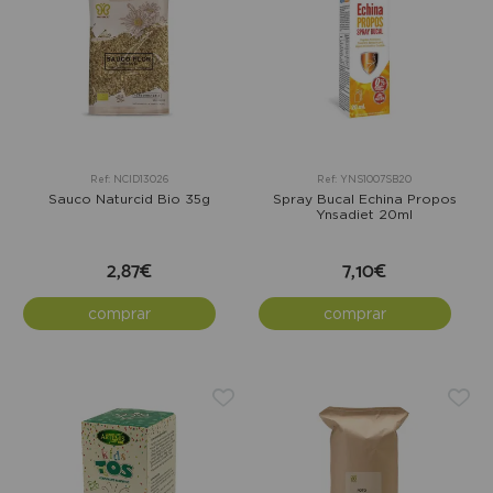
Ref: NCID13026
Ref: YNS1007SB20
Sauco Naturcid Bio 35g
Spray Bucal Echina Propos
Ynsadiet 20ml
2,87€
7,10€
comprar
comprar