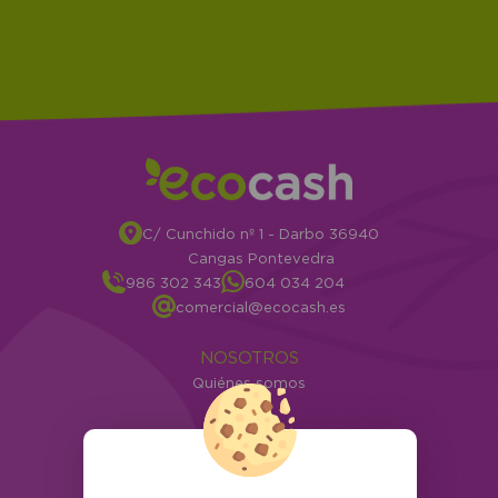
C/ Cunchido nº 1 - Darbo 36940
Cangas Pontevedra
986 302 343
604 034 204
comercial@ecocash.es
NOSOTROS
Quiénes somos
Info
ATENCIÓN AL CLIENTE
Envíos y devoluciones