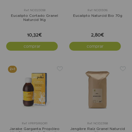
Ref: NCID23058
Ref: NCID13016
Eucalipto Cortado Granel
Eucalipto Naturcid Bio 70g
Naturcid 1Kg
10,32€
2,80€
comprar
comprar
2+1
Ref: VPRPSIRGOR1
Ref: NCID23168
Jarabe Garganta Propóleo
Jengibre Raíz Granel Naturcid