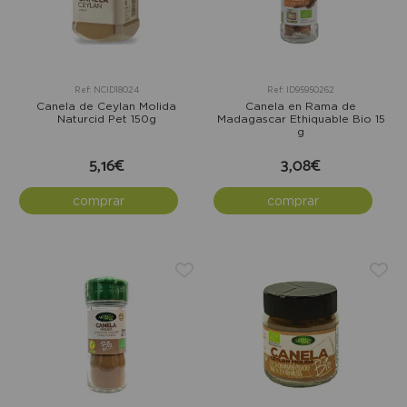
Ref: NCID18024
Ref: ID95950262
Canela de Ceylan Molida
Canela en Rama de
Naturcid Pet 150g
Madagascar Ethiquable Bio 15
g
5,16€
3,08€
comprar
comprar