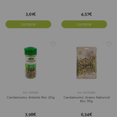
3,61€
4,57€
comprar
comprar
Ref: AR0043
Ref: NCID14164
Cardamomo Artemis Bio 20g
Cardamomo Grano Naturcid
Bio 35g
3,98€
6,34€