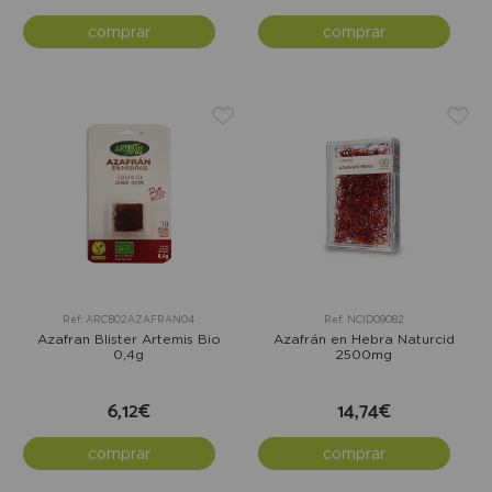
comprar
comprar
Ref: ARCB02AZAFRAN04
Ref: NCID09082
Azafran Blister Artemis Bio
Azafrán en Hebra Naturcid
0,4g
2500mg
6,12€
14,74€
comprar
comprar