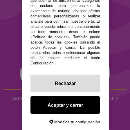
que además se utilicen otras categorías
de cookies para personalizar la
Términos y condiciones de uso
experiencia de usuario, divulgar ofertas
Política de privacidad
comerciales personalizadas o realizar
Política de cookies
análisis para optimizar nuestra oferta. El
usuario puede retirar su consentimiento
en todo momento, desde el enlace
«Política de cookies». También puede
aceptar todas las cookies pulsando el
botón Aceptar y Cerrar. Es posible
rechazarlas todas o seleccionar algunas
de las cookies mediante el botón
Configuración.
Rechazar
DISTRIBUCIÓN ALIMENTACIÓN ECOLÓGICA
Y HERBOLARIO
Aceptar y cerrar
Copyright © 2026 ·
www.ecocash.es
·
Ecocash Productos Orgánicos S.C
Modifica tu configuración