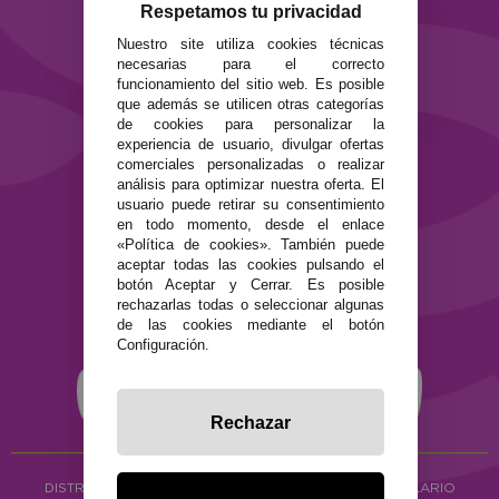
Formas de pago
Respetamos tu privacidad
Preguntas Frecuentes
Nuestro site utiliza cookies técnicas
Contacto
necesarias para el correcto
funcionamiento del sitio web. Es posible
que además se utilicen otras categorías
SEGURIDAD Y PRIVACIDAD
de cookies para personalizar la
Términos y condiciones de uso
experiencia de usuario, divulgar ofertas
Política de privacidad
comerciales personalizadas o realizar
Política de cookies
análisis para optimizar nuestra oferta. El
usuario puede retirar su consentimiento
en todo momento, desde el enlace
«Política de cookies». También puede
aceptar todas las cookies pulsando el
botón Aceptar y Cerrar. Es posible
rechazarlas todas o seleccionar algunas
de las cookies mediante el botón
Configuración.
Rechazar
DISTRIBUCIÓN ALIMENTACIÓN ECOLÓGICA
Y HERBOLARIO