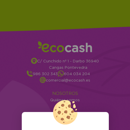
C/ Cunchido nº 1 - Darbo 36940
Cangas Pontevedra
986 302 343
604 034 204
comercial@ecocash.es
NOSOTROS
Quiénes somos
Info
ATENCIÓN AL CLIENTE
Envíos y devoluciones