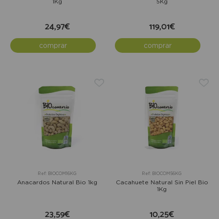
1Kg
5Kg
24,97€
119,01€
comprar
comprar
Ref: BIOCOM16KG
Ref: BIOCOM56KG
Anacardos Natural Bio 1kg
Cacahuete Natural Sin Piel Bio
1Kg
23,59€
10,25€