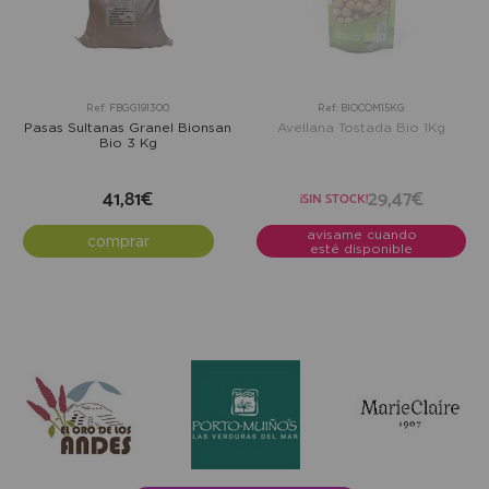
Ref: FBGG191300
Ref: BIOCOM15KG
Pasas Sultanas Granel Bionsan
Avellana Tostada Bio 1Kg
Bio 3 Kg
41,81€
29,47€
¡SIN STOCK!
avisame cuando
comprar
esté disponible