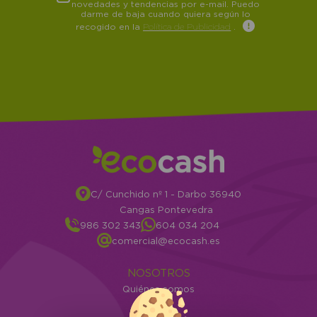
novedades y tendencias por e-mail. Puedo
darme de baja cuando quiera según lo
recogido en la
Política de Publicidad
.
C/ Cunchido nº 1 - Darbo 36940
Cangas Pontevedra
986 302 343
604 034 204
comercial@ecocash.es
NOSOTROS
Quiénes somos
Info