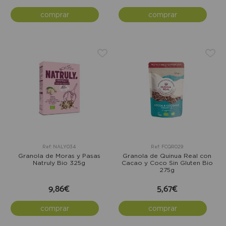
comprar
comprar
Ref: NALY034
Ref: FCQR029
Granola de Moras y Pasas
Granola de Quinua Real con
Natruly Bio 325g
Cacao y Coco Sin Gluten Bio
275g
9,86€
5,67€
comprar
comprar