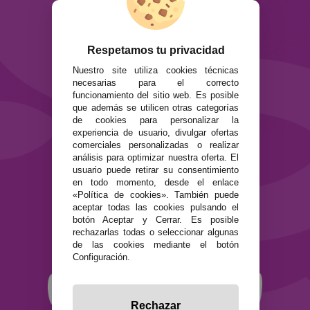
ATENCIÓN AL CLIENTE
Envíos y devoluciones
Respetamos tu privacidad
Formas de pago
Preguntas Frecuentes
Nuestro site utiliza cookies técnicas
Contacto
necesarias para el correcto
funcionamiento del sitio web. Es posible
que además se utilicen otras categorías
SEGURIDAD Y PRIVACIDAD
de cookies para personalizar la
Términos y condiciones de uso
experiencia de usuario, divulgar ofertas
Política de privacidad
comerciales personalizadas o realizar
análisis para optimizar nuestra oferta. El
Política de cookies
usuario puede retirar su consentimiento
en todo momento, desde el enlace
«Política de cookies». También puede
aceptar todas las cookies pulsando el
botón Aceptar y Cerrar. Es posible
rechazarlas todas o seleccionar algunas
de las cookies mediante el botón
Configuración.
Rechazar