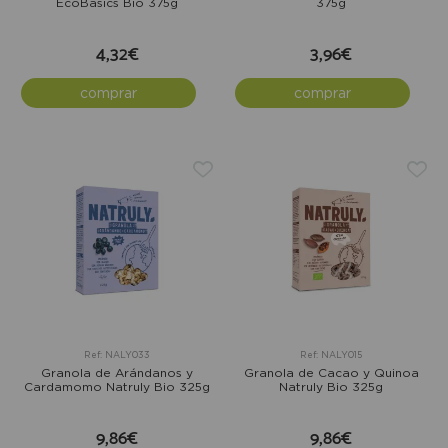
EcoBasics Bio 375g
375g
4,32€
3,96€
comprar
comprar
Ref: NALY033
Ref: NALY015
Granola de Arándanos y
Granola de Cacao y Quinoa
Cardamomo Natruly Bio 325g
Natruly Bio 325g
9,86€
9,86€