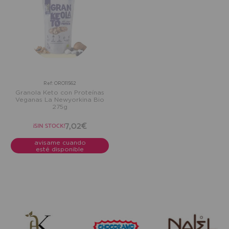
Ref: ORO11562
Granola Keto con Proteínas
Veganas La Newyorkina Bio
275g
7,02€
¡SIN STOCK!
avisame cuando
esté disponible