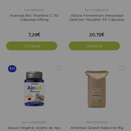
Ref: MMEN775
Ref: YNS8001ZAF
Acerola Bio Vitamina C 30
Active Fermentum Inmunidad
Cápsulas 615mg
Zentrum Ynsadiet 30 Cápsulas
7,29€
20,75€
comprar
comprar
5+1
Ref: YNS3420PAV
Ref: NCID23022
Ajosol Vegetal Aceite de Ajo
Artemisa Granel Naturcid 1Kg