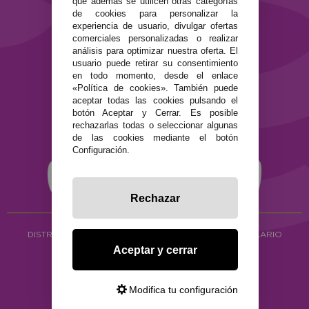
que además se utilicen otras categorías
de cookies para personalizar la
Términos y condiciones de uso
experiencia de usuario, divulgar ofertas
Política de privacidad
comerciales personalizadas o realizar
Política de cookies
análisis para optimizar nuestra oferta. El
usuario puede retirar su consentimiento
en todo momento, desde el enlace
«Política de cookies». También puede
aceptar todas las cookies pulsando el
botón Aceptar y Cerrar. Es posible
rechazarlas todas o seleccionar algunas
de las cookies mediante el botón
Configuración.
Rechazar
DISTRIBUCIÓN ALIMENTACIÓN ECOLÓGICA
Y HERBOLARIO
Aceptar y cerrar
Copyright © 2026 ·
www.ecocash.es
·
Ecocash Productos Orgánicos S.C
Modifica tu configuración