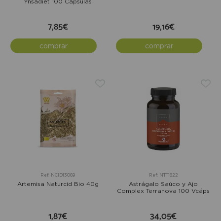
Ynsadiet 100 Cápsulas
7,85€
19,16€
comprar
comprar
Ref: NCID13069
Ref: NTT1822
Artemisa Naturcid Bio 40g
Astrágalo Saúco y Ajo
Complex Terranova 100 Vcáps
1,87€
34,05€