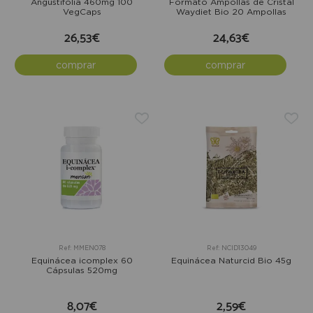
Angustifolia 460mg 100
Formato Ampollas de Cristal
VegCaps
Waydiet Bio 20 Ampollas
26,53€
24,63€
comprar
comprar
Ref: MMEN078
Ref: NCID13049
Equinácea icomplex 60
Equinácea Naturcid Bio 45g
Cápsulas 520mg
8,07€
2,59€