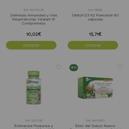
Ref: NIVITAL05
Ref: PB083
Defensas Inmunidad y Vías
DkBull D3 K2 Paleobull 60
Respiratorias Vitalart 15
cápsulas
Comprimidos
10,02€
15,71€
comprar
comprar
6+1
Ref: SOL1243
Ref: WAY00171
Echinacea Purpurea y
Elixir del Sueco Nuevo