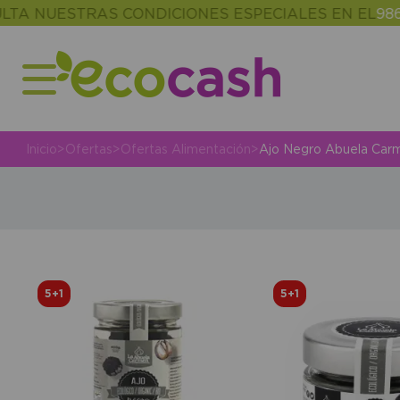
A NUESTRAS CONDICIONES ESPECIALES EN EL
986 3
Inicio
>
Ofertas
>
Ofertas Alimentación
>
Ajo Negro Abuela Car
5+1
5+1