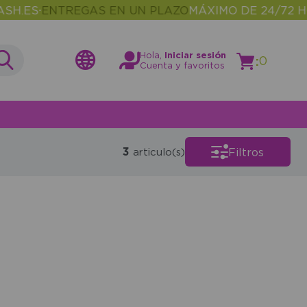
.ES
ENTREGAS EN UN PLAZO
MÁXIMO DE 24/72 HO
•
Hola,
Iniciar sesión
:
0
Cuenta y favoritos
3
Filtros
articulo(s)