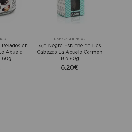
N001
Ref: CARMEN002
 Pelados en
Ajo Negro Estuche de Dos
 La Abuela
Cabezas La Abuela Carmen
o 60g
Bio 80g
€
6,20€
mprar
comprar