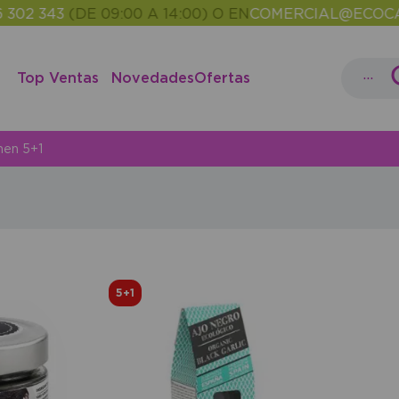
02 343
(DE 09:00 A 14:00) O EN
COMERCIAL@ECOCASH
...
Top Ventas
Novedades
Ofertas
men 5+1
5+1