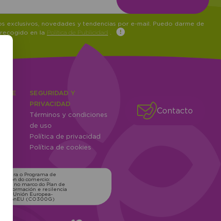
tos exclusivos, novedades y tendencias por e-mail. Puedo darme de
 recogido en la
Política de Publicidad
.
IENTE
SEGURIDAD Y
ones
PRIVACIDAD
Contacto
Términos y condiciones
ntes
de uso
Política de privacidad
Política de cookies
ns para o Programa de
zación do comercio:
xico, no marco do Plan de
transformación e resilencia
o pola Unión Europea-
erationEU (CO300G)