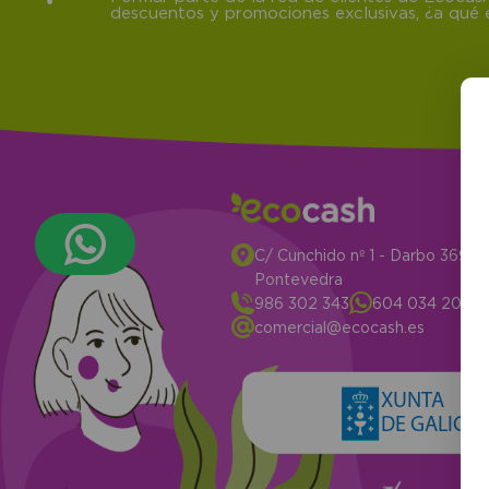
descuentos y promociones exclusivas, ¿a qué e
C/ Cunchido nº 1 - Darbo 3694
Pontevedra
986 302 343
604 034 204
comercial@ecocash.es
XUNTA
DE GALICIA