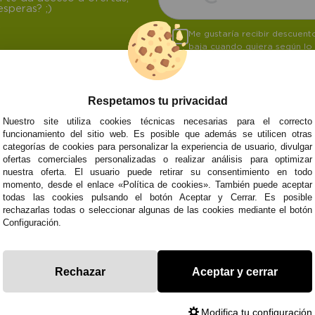
speras? ;)
Me gustaría recibir descuen
baja cuando quiera según lo
Respetamos tu privacidad
Nuestro site utiliza cookies técnicas necesarias para el correcto
NOSOTROS
ATENCIÓN AL CL
funcionamiento del sitio web. Es posible que además se utilicen otras
categorías de cookies para personalizar la experiencia de usuario, divulgar
Quiénes somos
Envíos y devoluci
ofertas comerciales personalizadas o realizar análisis para optimizar
Info
Formas de pago
0
Cangas
nuestra oferta. El usuario puede retirar su consentimiento en todo
Preguntas Frecue
momento, desde el enlace «Política de cookies». También puede aceptar
Contacto
todas las cookies pulsando el botón Aceptar y Cerrar. Es posible
rechazarlas todas o seleccionar algunas de las cookies mediante el botón
Configuración.
Subvenció
Financiado pola
Plan de Recuperación
moderni
Unión Europea
Fondo Tecnoló
Transformación
recuperación, 
Rechazar
Aceptar y cerrar
NextGenerationEU
y Resiliencia
finaciad
NextGen
Modifica tu configuración