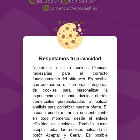
986 302 343
604 034 204
comercial@ecocash.es
NOSOTROS
Quiénes somos
Info
ATENCIÓN AL CLIENTE
Envíos y devoluciones
Respetamos tu privacidad
Formas de pago
Nuestro site utiliza cookies técnicas
Preguntas Frecuentes
necesarias para el correcto
Contacto
funcionamiento del sitio web. Es posible
que además se utilicen otras categorías
de cookies para personalizar la
SEGURIDAD Y PRIVACIDAD
experiencia de usuario, divulgar ofertas
Términos y condiciones de uso
comerciales personalizadas o realizar
Política de privacidad
análisis para optimizar nuestra oferta. El
usuario puede retirar su consentimiento
Política de cookies
en todo momento, desde el enlace
«Política de cookies». También puede
aceptar todas las cookies pulsando el
botón Aceptar y Cerrar. Es posible