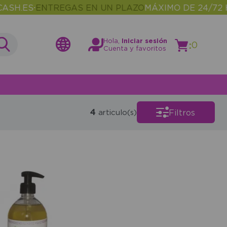
H.ES
ENTREGAS EN UN PLAZO
MÁXIMO DE 24/72 H
•
Hola,
Iniciar sesión
:
0
Cuenta y favoritos
4
Filtros
articulo(s)