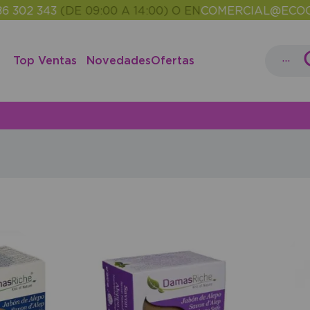
302 343
(DE 09:00 A 14:00) O EN
COMERCIAL@ECOCAS
...
Top Ventas
Novedades
Ofertas