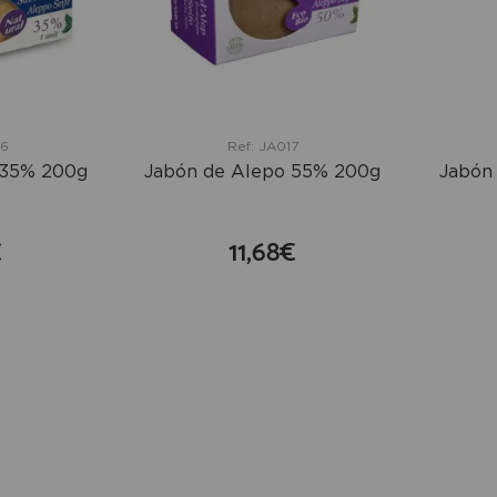
06
Ref: JA017
 35% 200g
Jabón de Alepo 55% 200g
Jabón 
€
11,68€
mprar
comprar