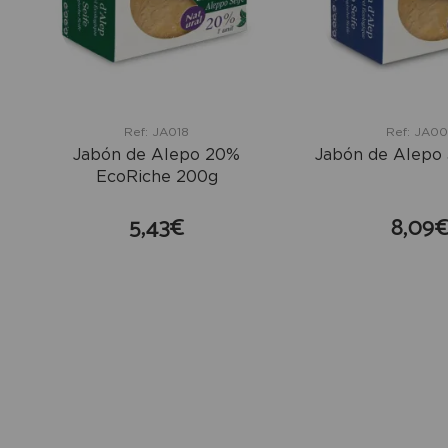
Ref: JA018
Ref: JA0
Jabón de Alepo 20%
Jabón de Alepo
EcoRiche 200g
5,43€
8,09
comprar
co