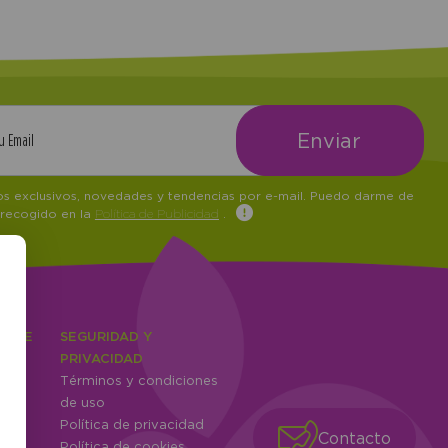
tos exclusivos, novedades y tendencias por e-mail. Puedo darme de
 recogido en la
Política de Publicidad
.
IENTE
SEGURIDAD Y
ones
PRIVACIDAD
Términos y condiciones
ntes
de uso
Política de privacidad
Contacto
Política de cookies