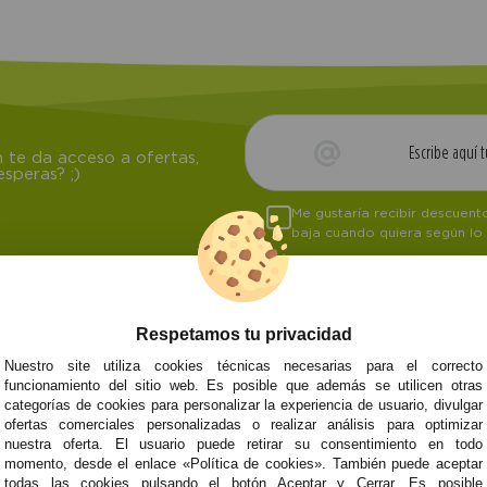
 te da acceso a ofertas,
speras? ;)
Me gustaría recibir descuen
baja cuando quiera según lo
Respetamos tu privacidad
NOSOTROS
ATENCIÓN AL CL
Nuestro site utiliza cookies técnicas necesarias para el correcto
funcionamiento del sitio web. Es posible que además se utilicen otras
Quiénes somos
Envíos y devoluci
categorías de cookies para personalizar la experiencia de usuario, divulgar
Info
Formas de pago
0
Cangas
ofertas comerciales personalizadas o realizar análisis para optimizar
Preguntas Frecue
nuestra oferta. El usuario puede retirar su consentimiento en todo
Contacto
momento, desde el enlace «Política de cookies». También puede aceptar
todas las cookies pulsando el botón Aceptar y Cerrar. Es posible