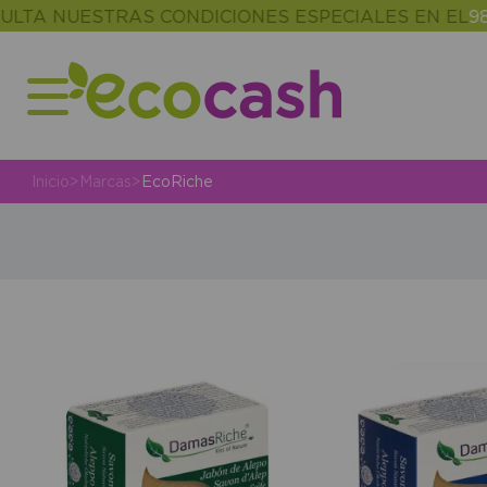
TA NUESTRAS CONDICIONES ESPECIALES EN EL
986 
Inicio
>
Marcas
>
EcoRiche