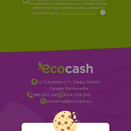
novedades y tendencias por e-mail. Puedo
darme de baja cuando quiera según lo
recogido en la
Política de Publicidad
.
C/ Cunchido nº 1 - Darbo 36940
Cangas Pontevedra
986 302 343
604 034 204
comercial@ecocash.es
NOSOTROS
Quiénes somos
Info