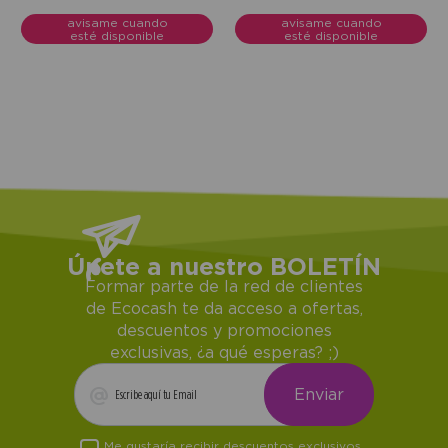
avisame cuando
avisame cuando
esté disponible
esté disponible
Únete a nuestro BOLETÍN
Formar parte de la red de clientes
de Ecocash te da acceso a ofertas,
descuentos y promociones
exclusivas, ¿a qué esperas? ;)
Me gustaría recibir descuentos exclusivos,