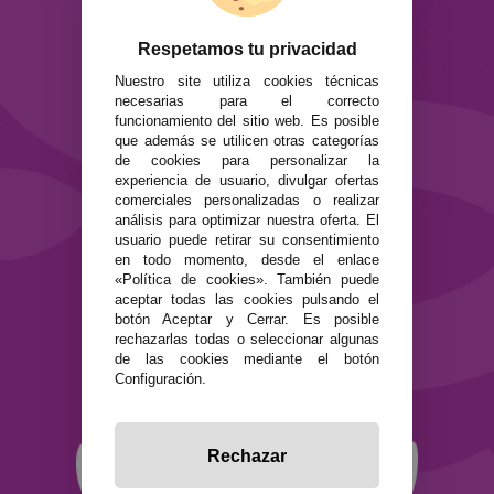
ATENCIÓN AL CLIENTE
Respetamos tu privacidad
Envíos y devoluciones
Nuestro site utiliza cookies técnicas
Formas de pago
necesarias para el correcto
Preguntas Frecuentes
funcionamiento del sitio web. Es posible
Contacto
que además se utilicen otras categorías
de cookies para personalizar la
experiencia de usuario, divulgar ofertas
SEGURIDAD Y PRIVACIDAD
comerciales personalizadas o realizar
Términos y condiciones de uso
análisis para optimizar nuestra oferta. El
Política de privacidad
usuario puede retirar su consentimiento
Política de cookies
en todo momento, desde el enlace
«Política de cookies». También puede
aceptar todas las cookies pulsando el
botón Aceptar y Cerrar. Es posible
rechazarlas todas o seleccionar algunas
de las cookies mediante el botón
Configuración.
Rechazar