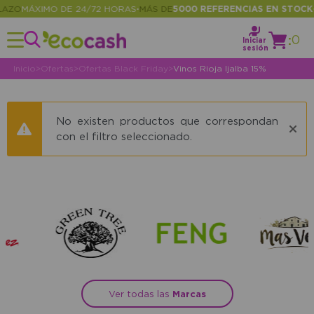
AZO
MÁXIMO DE 24/72 HORAS
MÁS DE
5000 REFERENCIAS EN STOCK
•
•
:
0
Iniciar
sesión
Inicio
>
Ofertas
>
Ofertas Black Friday
>
Vinos Rioja Ijalba 15%
No existen productos que correspondan
con el filtro seleccionado.
Ver todas las
Marcas