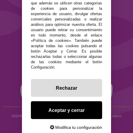
Contacto
que además se utilicen otras categorías
de cookies para personalizar la
experiencia de usuario, divulgar ofertas
SEGURIDAD Y PRIVACIDAD
comerciales personalizadas o realizar
Términos y condiciones de uso
análisis para optimizar nuestra oferta. El
Política de privacidad
usuario puede retirar su consentimiento
Política de cookies
en todo momento, desde el enlace
«Política de cookies». También puede
aceptar todas las cookies pulsando el
botón Aceptar y Cerrar. Es posible
rechazarlas todas o seleccionar algunas
de las cookies mediante el botón
Configuración.
Rechazar
Aceptar y cerrar
DISTRIBUCIÓN ALIMENTACIÓN ECOLÓGICA
Y HERBOLARIO
Copyright © 2026 ·
www.ecocash.es
Modifica tu configuración
·
Ecocash Productos Orgánicos S.C