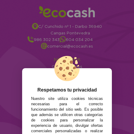
C/ Cunchido nº 1 - Darbo 36940
Cangas Pontevedra
986 302 343
604 034 204
comercial@ecocash.es
NOSOTROS
Quiénes somos
Info
ATENCIÓN AL CLIENTE
Respetamos tu privacidad
Envíos y devoluciones
Nuestro site utiliza cookies técnicas
Formas de pago
necesarias para el correcto
Preguntas Frecuentes
funcionamiento del sitio web. Es posible
Contacto
que además se utilicen otras categorías
de cookies para personalizar la
experiencia de usuario, divulgar ofertas
SEGURIDAD Y PRIVACIDAD
comerciales personalizadas o realizar
Términos y condiciones de uso