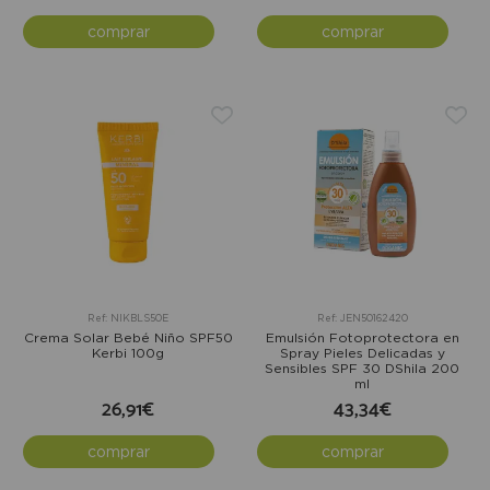
comprar
comprar
Ref: NIKBLS50E
Ref: JEN50162420
Crema Solar Bebé Niño SPF50
Emulsión Fotoprotectora en
Kerbi 100g
Spray Pieles Delicadas y
Sensibles SPF 30 DShila 200
ml
26,91€
43,34€
comprar
comprar