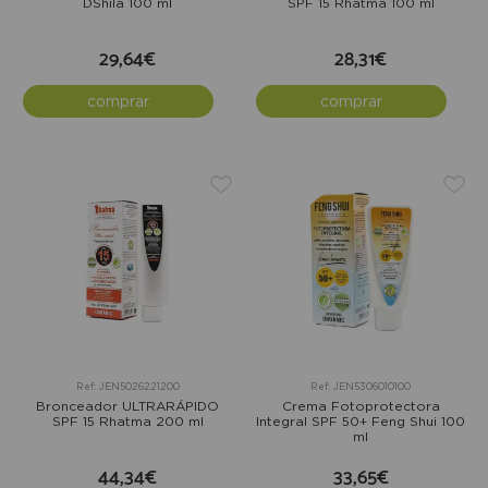
DShila 100 ml
SPF 15 Rhatma 100 ml
29,64€
28,31€
comprar
comprar
Ref: JEN5026221200
Ref: JEN5306010100
Bronceador ULTRARÁPIDO
Crema Fotoprotectora
SPF 15 Rhatma 200 ml
Integral SPF 50+ Feng Shui 100
ml
44,34€
33,65€