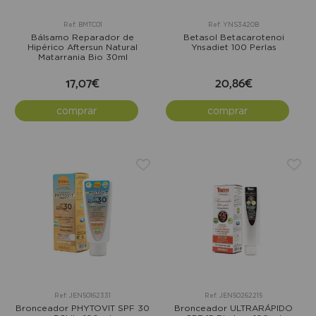
Ref: BMTC01
Ref: YNS3420B
Bálsamo Reparador de
Betasol Betacarotenoi
Hipérico Aftersun Natural
Ynsadiet 100 Perlas
Matarrania Bio 30ml
17,07€
20,86€
comprar
comprar
Ref: JEN50162331
Ref: JEN50262215
Bronceador PHYTOVIT SPF 30
Bronceador ULTRARÁPIDO