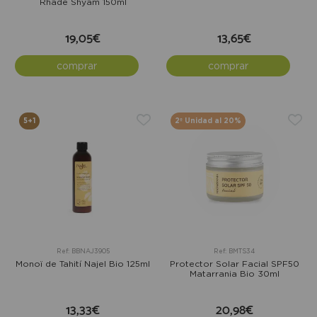
Rhade Shyam 150ml
19,05€
13,65€
comprar
comprar
5+1
2º Unidad al 20%
Ref: BBNAJ3905
Ref: BMTS34
Monoï de Tahití Najel Bio 125ml
Protector Solar Facial SPF50
Matarrania Bio 30ml
13,33€
20,98€