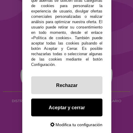
que además se utilicen otras categorías
de cookies para personalizar la
Términos y condiciones de uso
experiencia de usuario, divulgar ofertas
Política de privacidad
comerciales personalizadas o realizar
Política de cookies
análisis para optimizar nuestra oferta. El
usuario puede retirar su consentimiento
en todo momento, desde el enlace
«Política de cookies». También puede
aceptar todas las cookies pulsando el
botón Aceptar y Cerrar. Es posible
rechazarlas todas o seleccionar algunas
de las cookies mediante el botón
Configuración.
Rechazar
DISTRIBUCIÓN ALIMENTACIÓN ECOLÓGICA
Y HERBOLARIO
Aceptar y cerrar
Copyright © 2026 ·
www.ecocash.es
·
Ecocash Productos Orgánicos S.C
Modifica tu configuración