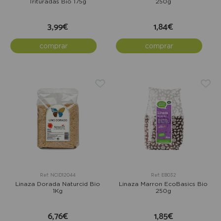
Trituradas Bio 175g
250g
3,99€
1,84€
comprar
comprar
Ref: NCID12044
Ref: EB032
Linaza Dorada Naturcid Bio
Linaza Marron EcoBasics Bio
1Kg
250g
6,76€
1,85€