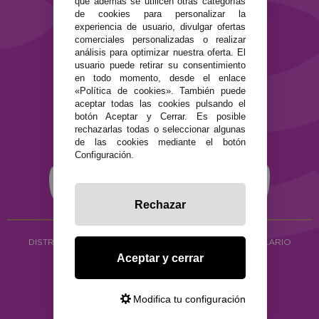
que además se utilicen otras categorías
de cookies para personalizar la
Términos y condiciones de uso
experiencia de usuario, divulgar ofertas
Política de privacidad
comerciales personalizadas o realizar
Política de cookies
análisis para optimizar nuestra oferta. El
usuario puede retirar su consentimiento
en todo momento, desde el enlace
«Política de cookies». También puede
aceptar todas las cookies pulsando el
botón Aceptar y Cerrar. Es posible
rechazarlas todas o seleccionar algunas
de las cookies mediante el botón
Configuración.
Rechazar
DISTRIBUCIÓN ALIMENTACIÓN ECOLÓGICA
Y HERBOLARIO
Aceptar y cerrar
Copyright © 2026 ·
www.ecocash.es
·
Ecocash Productos Orgánicos S.C
Modifica tu configuración