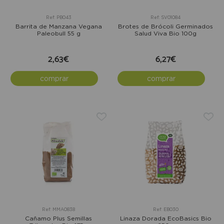
Ref: PB043
Ref: SV01084
Barrita de Manzana Vegana
Brotes de Brócoli Germinados
Paleobull 55 g
Salud Viva Bio 100g
2,63€
6,27€
comprar
comprar
Ref: MMA0838
Ref: EB030
Cañamo Plus Semillas
Linaza Dorada EcoBasics Bio