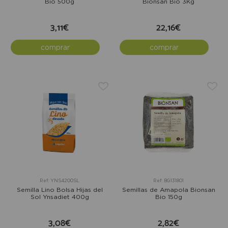
Bio 500g
Bionsan Bio 3Kg
3,11€
22,16€
comprar
comprar
Ref: YNS4200SL
Ref: BG131801
Semilla Lino Bolsa Hijas del
Semillas de Amapola Bionsan
Sol Ynsadiet 400g
Bio 150g
3,08€
2,82€