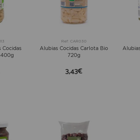
113
Ref: CAR030
s Cocidas
Alubias Cocidas Carlota Bio
Alubia
 400g
720g
€
3,43€
mprar
comprar