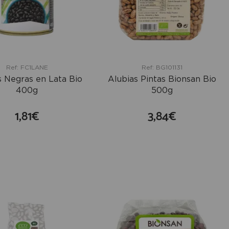
Ref: FC1LANE
Ref: BG101131
s Negras en Lata Bio
Alubias Pintas Bionsan Bio
400g
500g
1,81€
3,84€
comprar
comprar