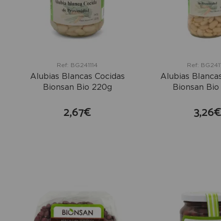
Ref: BG241114
Ref: BG241
Alubias Blancas Cocidas
Alubias Blanca
Bionsan Bio 220g
Bionsan Bio
2,67€
3,26
comprar
co