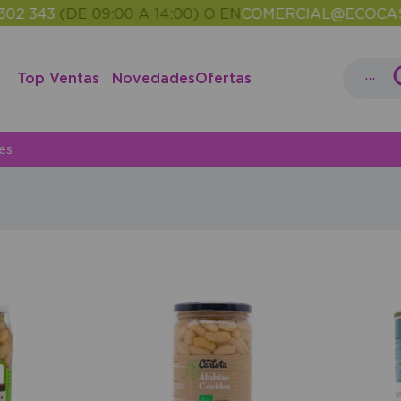
3
(DE 09:00 A 14:00) O EN
COMERCIAL@ECOCASH.ES
•
...
Top Ventas
Novedades
Ofertas
es