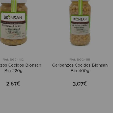
Ref: BG241112
Ref: BG241111
zos Cocidos Bionsan
Garbanzos Cocidos Bionsan
Bio 220g
Bio 400g
2,67€
3,07€
comprar
comprar