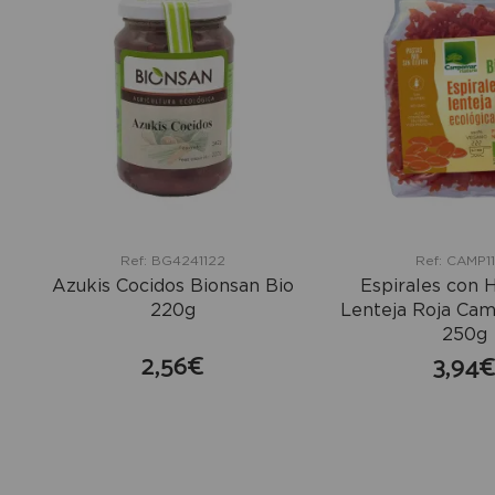
Ref: BG4241122
Ref: CAMP11
Azukis Cocidos Bionsan Bio
Espirales con 
220g
Lenteja Roja Ca
250g
2,56€
3,94
comprar
co