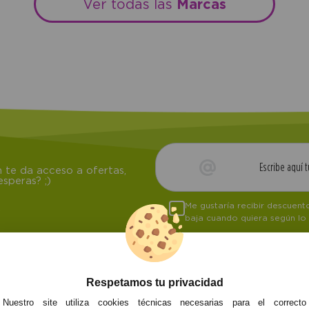
Marcas
Ver todas las
 te da acceso a ofertas,
speras? ;)
Me gustaría recibir descuen
baja cuando quiera según lo
Respetamos tu privacidad
NOSOTROS
ATENCIÓN AL CL
Nuestro site utiliza cookies técnicas necesarias para el correcto