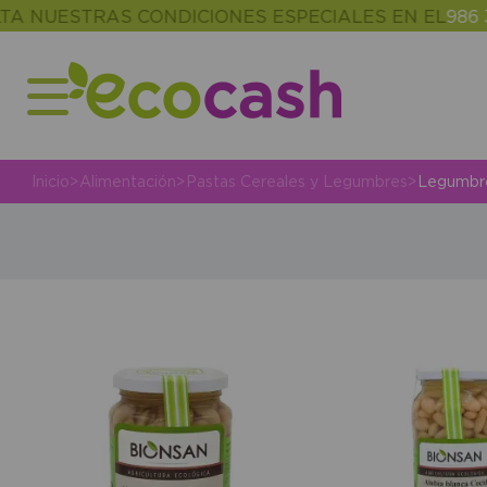
ESTRAS CONDICIONES ESPECIALES EN EL
986 302 34
Inicio
>
Alimentación
>
Pastas Cereales y Legumbres
>
Legumbr