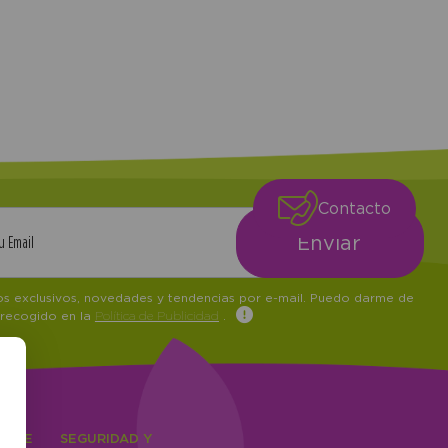
Contacto
tos exclusivos, novedades y tendencias por e-mail. Puedo darme de
 recogido en la
Política de Publicidad
.
IENTE
SEGURIDAD Y