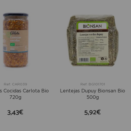
Ref: CAR039
Ref: BG101701
s Cocidas Carlota Bio
Lentejas Dupuy Bionsan Bio
720g
500g
3,43€
5,92€
comprar
comprar