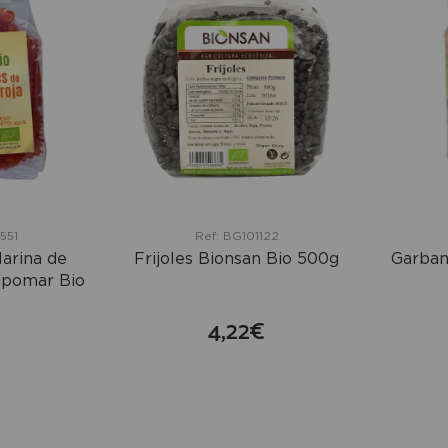
551
Ref: BG101122
Harina de
Frijoles Bionsan Bio 500g
Garban
mpomar Bio
4,22€
€
comprar
mprar