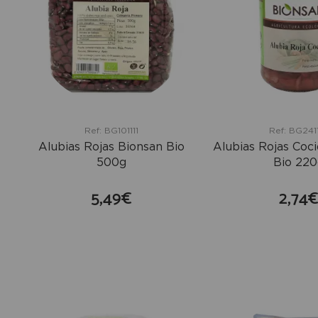
Ref: BG101111
Ref: BG241
Alubias Rojas Bionsan Bio
Alubias Rojas Coc
500g
Bio 220
5,49€
2,74
comprar
co