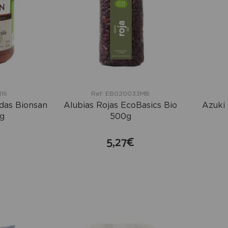
116
Ref: EB020033MB
idas Bionsan
Alubias Rojas EcoBasics Bio
Azuki
g
500g
€
5,27€
mprar
comprar