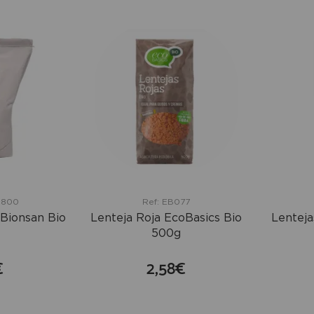
1800
Ref: EB077
Bionsan Bio
Lenteja Roja EcoBasics Bio
Lenteja
500g
€
2,58€
mprar
comprar