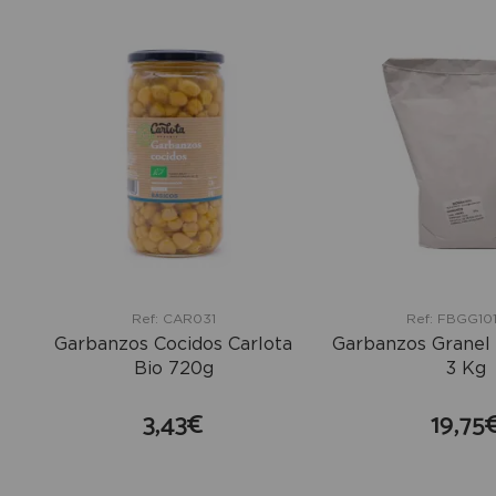
Ref: CAR031
Ref: FBGG10
Garbanzos Cocidos Carlota
Garbanzos Granel 
Bio 720g
3 Kg
3,43€
19,75
comprar
co