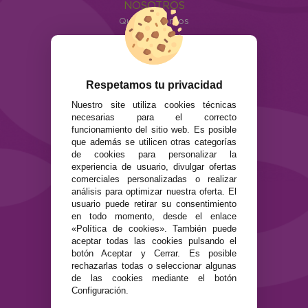
NOSOTROS
Quiénes somos
Info
ATENCIÓN AL CLIENTE
Envíos y devoluciones
Respetamos tu privacidad
Formas de pago
Nuestro site utiliza cookies técnicas
Preguntas Frecuentes
necesarias para el correcto
Contacto
funcionamiento del sitio web. Es posible
que además se utilicen otras categorías
de cookies para personalizar la
SEGURIDAD Y PRIVACIDAD
experiencia de usuario, divulgar ofertas
Términos y condiciones de uso
comerciales personalizadas o realizar
Política de privacidad
análisis para optimizar nuestra oferta. El
usuario puede retirar su consentimiento
Política de cookies
en todo momento, desde el enlace
«Política de cookies». También puede
aceptar todas las cookies pulsando el
botón Aceptar y Cerrar. Es posible
rechazarlas todas o seleccionar algunas
de las cookies mediante el botón
Configuración.