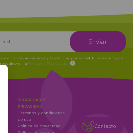
tos exclusivos, novedades y tendencias por e-mail. Puedo darme de
 recogido en la
Política de Publicidad
.
IENTE
SEGURIDAD Y
ones
PRIVACIDAD
Términos y condiciones
ntes
de uso
Contacto
Política de privacidad
Política de cookies