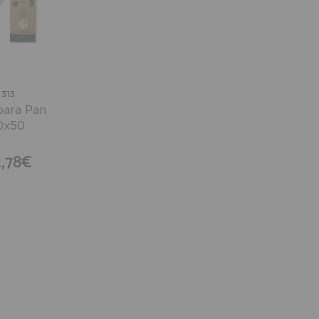
1313
para Pan
0x50
2,78€