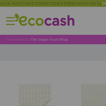
TA NUESTRAS CONDICIONES ESPECIALES EN EL
986
Inicio
>
Marcas
>
The Vegan Food Wrap