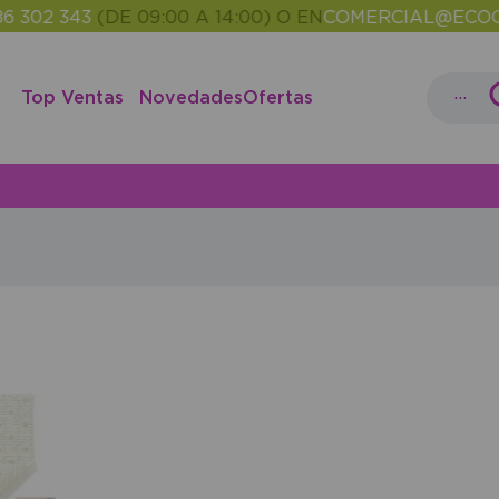
 302 343
(DE 09:00 A 14:00) O EN
COMERCIAL@ECOCA
...
Top Ventas
Novedades
Ofertas