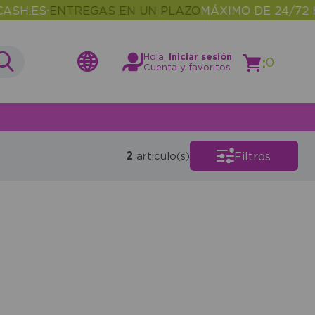
SH.ES
ENTREGAS EN UN PLAZO
MÁXIMO DE 24/72 H
•
Hola,
Iniciar sesión
:
0
Cuenta y favoritos
2
Filtros
articulo(s)