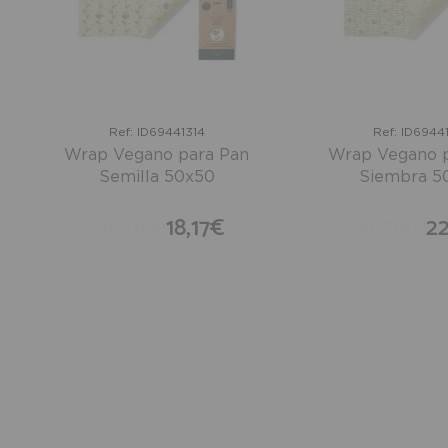
Ref: ID69441314
Ref: ID6944
Wrap Vegano para Pan
Wrap Vegano 
Semilla 50x50
Siembra 5
18,17€
2
¡SIN STOCK!
¡SIN STOCK!