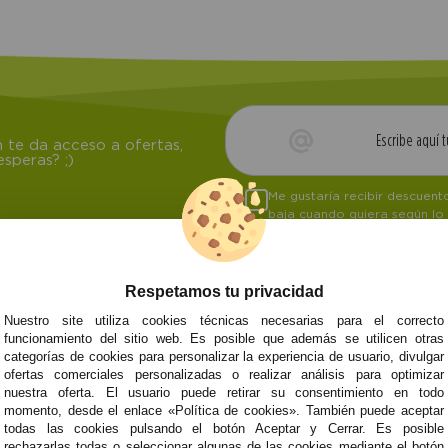
 te da acceso a ofertas,
speras? ;)
Me gustaría recibir descuen
baja cuando quiera según lo
Respetamos tu privacidad
Nuestro site utiliza cookies técnicas necesarias para el correcto
NOSOTROS
ATENCIÓN AL CL
funcionamiento del sitio web. Es posible que además se utilicen otras
categorías de cookies para personalizar la experiencia de usuario, divulgar
Quiénes somos
Envíos y devoluci
ofertas comerciales personalizadas o realizar análisis para optimizar
Info
Formas de pago
0
Cangas
nuestra oferta. El usuario puede retirar su consentimiento en todo
Preguntas Frecue
momento, desde el enlace «Política de cookies». También puede aceptar
Contacto
todas las cookies pulsando el botón Aceptar y Cerrar. Es posible
rechazarlas todas o seleccionar algunas de las cookies mediante el botón