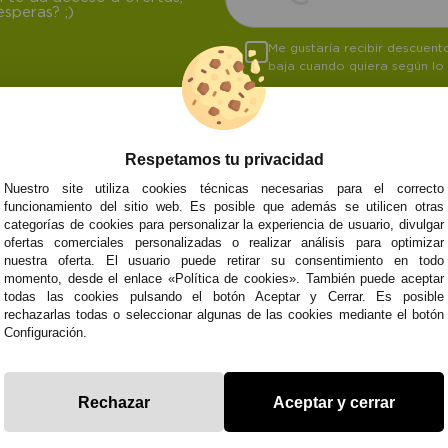
speras? ;)
Me gustaría recibir descuen
baja cuando quiera según lo
Respetamos tu privacidad
NOSOTROS
ATENCIÓN AL CL
Nuestro site utiliza cookies técnicas necesarias para el correcto
funcionamiento del sitio web. Es posible que además se utilicen otras
Quiénes somos
Envíos y devoluci
categorías de cookies para personalizar la experiencia de usuario, divulgar
Info
Formas de pago
0
Cangas
ofertas comerciales personalizadas o realizar análisis para optimizar
Preguntas Frecue
nuestra oferta. El usuario puede retirar su consentimiento en todo
Contacto
momento, desde el enlace «Política de cookies». También puede aceptar
todas las cookies pulsando el botón Aceptar y Cerrar. Es posible
rechazarlas todas o seleccionar algunas de las cookies mediante el botón
Configuración.
Subvenció
Financiado pola
Plan de Recuperación
moderni
Unión Europea
Fondo Tecnoló
Transformación
recuperación, 
NextGenerationEU
y Resiliencia
finaciad
Rechazar
Aceptar y cerrar
NextGen