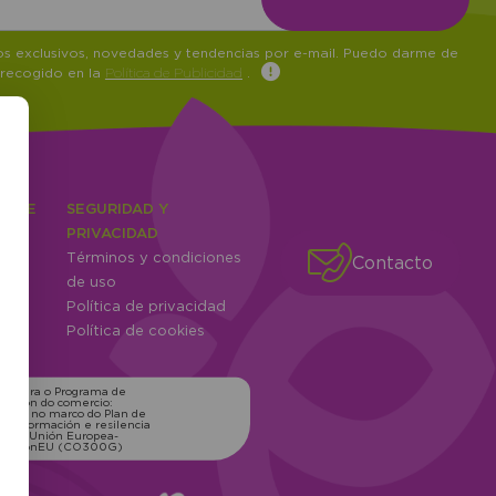
tos exclusivos, novedades y tendencias por e-mail. Puedo darme de
 recogido en la
Política de Publicidad
.
IENTE
SEGURIDAD Y
ones
PRIVACIDAD
Términos y condiciones
Contacto
ntes
de uso
Política de privacidad
Política de cookies
ns para o Programa de
zación do comercio:
xico, no marco do Plan de
transformación e resilencia
o pola Unión Europea-
erationEU (CO300G)