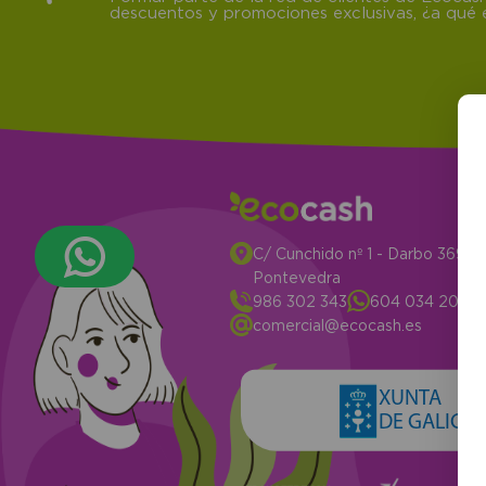
descuentos y promociones exclusivas, ¿a qué e
C/ Cunchido nº 1 - Darbo 3694
Pontevedra
986 302 343
604 034 204
comercial@ecocash.es
XUNTA
DE GALICIA