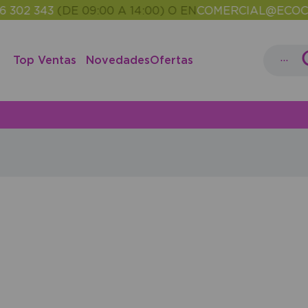
02 343
(DE 09:00 A 14:00) O EN
COMERCIAL@ECOCAS
...
Top Ventas
Novedades
Ofertas