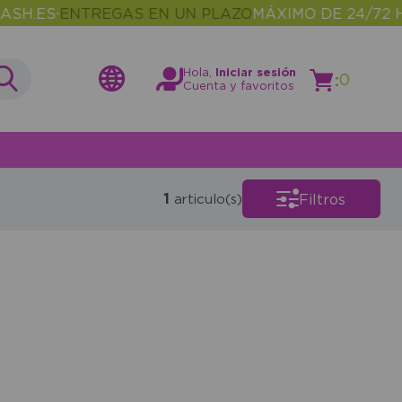
H.ES
ENTREGAS EN UN PLAZO
MÁXIMO DE 24/72 HO
•
Hola,
Iniciar sesión
:
0
Cuenta y favoritos
1
Filtros
articulo(s)