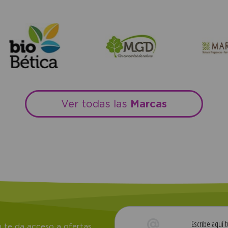
Marcas
Ver todas las
 te da acceso a ofertas,